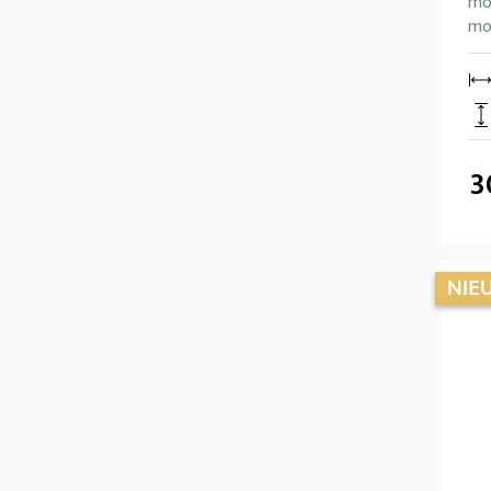
mo
mog
3