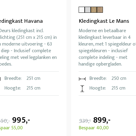
edingkast Havana
Kledingkast Le Mans
eurs kledingkast incl.
Moderne en betaalbare
lichting (251 cm x 215 cm) in
kledingkast leverbaar in 4
n moderne uitvoering - 63
kleuren, met 1 spiegeldeur o
diep - Inclusief complete
spiegeldeuren - inclusief
eling met veel legplanken en
complete indeling - met
oedes.
handige opbergladen.
Breedte:
251 cm
Breedte:
250 cm
Hoogte:
215 cm
Hoogte:
215 cm
995,-
899,-
050,-
939,-
spaar 55,00
Bespaar 40,00