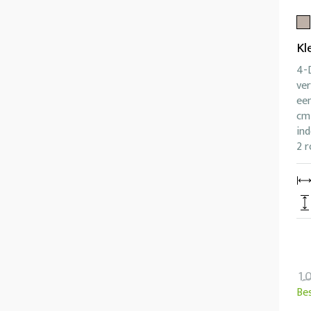
Kl
4-D
ver
ee
cm 
ind
2 r
1.
Be