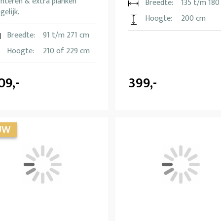
nteren & extra planken
Breedte:
135 t/m 180
elijk.
Hoogte:
200 cm
Breedte:
91 t/m 271 cm
Hoogte:
210 of 229 cm
09,-
399,-