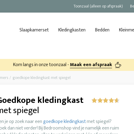
Toonzaal (alleen op afspraak)
Be
Slaapkamerset
Kledingkasten
Bedden
Kleinm
Kom langs in onze toonzaal -
Maak een afspraak
amers
goedkope kledingkast met spiegel
Goedkope kledingkast
met spiegel
en je op zoek naar een
goedkope kledingkast
met spiegel?
oek dan niet verder! Bij Bedroomshop vind je namelijk een ruim