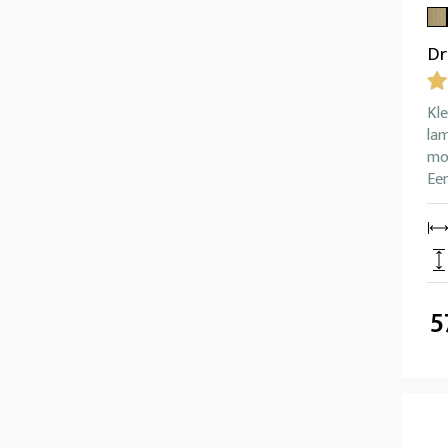
Dr
Kl
lam
mog
Ee
5