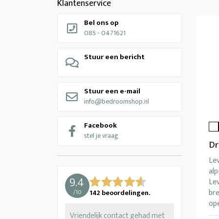
Klantenservice
Bel ons op
085 - 0471621
Stuur een bericht
Stuur een e-mail
info@bedroomshop.nl
Facebook
stel je vraag
Dr
Le
alp
9.4
Lev
br
/
10
142
beoordelingen.
ope
Vriendelijk contact gehad met