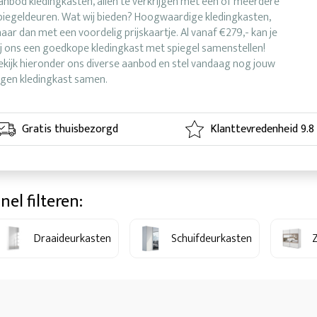
anbod kledingkasten, allen te verkrijgen met één of meerdere
piegeldeuren. Wat wij bieden? Hoogwaardige kledingkasten,
aar dan met een voordelig prijskaartje. Al vanaf €279,- kan je
ij ons een goedkope kledingkast met spiegel samenstellen!
ekijk hieronder ons diverse aanbod en stel vandaag nog jouw
igen kledingkast samen.
Gratis thuisbezorgd
Klanttevredenheid 9.8
nel filteren:
Draaideurkasten
Schuifdeurkasten