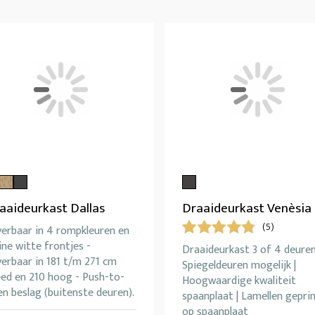
aaideurkast Dallas
Draaideurkast Venèsia
(5)
verbaar in 4 rompkleuren en
ine witte frontjes -
Draaideurkast 3 of 4 deuren
erbaar in 181 t/m 271 cm
Spiegeldeuren mogelijk |
eed en 210 hoog - Push-to-
Hoogwaardige kwaliteit
n beslag (buitenste deuren).
spaanplaat | Lamellen gepri
op spaanplaat