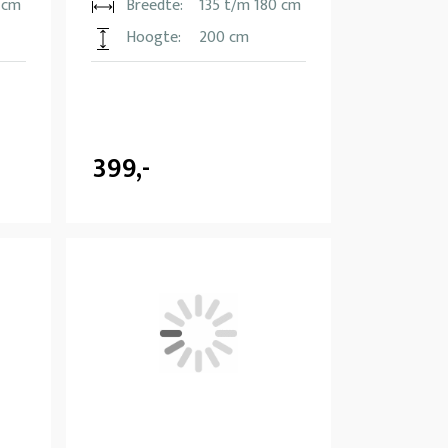
 cm
Breedte:
135 t/m 180 cm
Hoogte:
200 cm
399,-