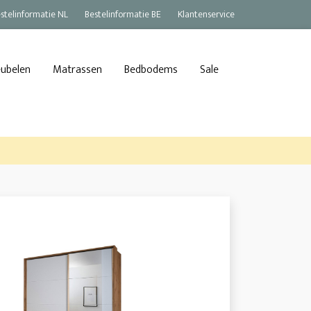
stelinformatie NL
Bestelinformatie BE
Klantenservice
eubelen
Matrassen
Bedbodems
Sale