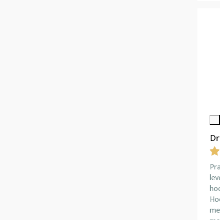
Dr
Pr
lev
ho
Ho
me