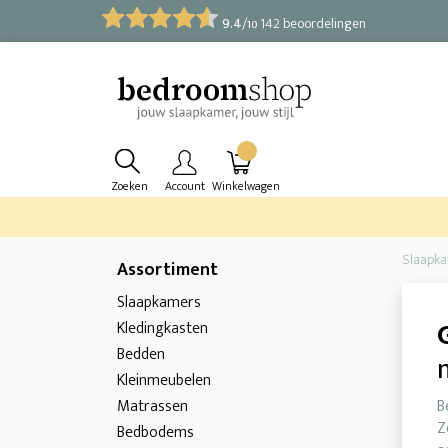
9.4
/
142 beoordelingen
10
Zoeken
Account
Winkelwagen
Slaapk
Assortiment
Slaapkamers
Kledingkasten
Bedden
Kleinmeubelen
Matrassen
B
Z
Bedbodems