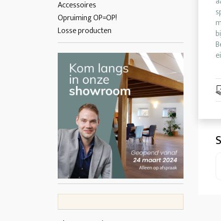
a
Accessoires
s
Opruiming OP=OP!
m
Losse producten
b
B
e
S