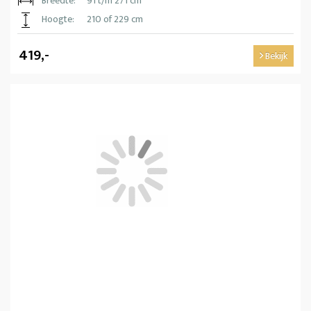
Breedte:
91 t/m 271 cm
Hoogte:
210 of 229 cm
419,-
Bekijk