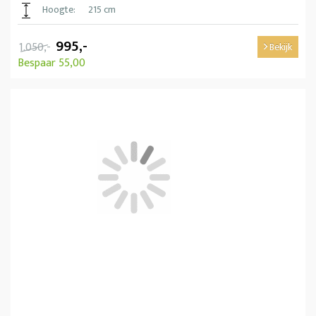
Hoogte:
215 cm
995,-
1.050,-
Bekijk
Bespaar 55,00