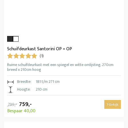
Schuifdeurkast Santorini OP = OP
(1)
Ruime schuifdeurkast met een spiegel en witte omlijsting. 270cm
breed x 210cm hoog
Breedte:
181 t/m 271 cm
Hoogte:
210 cm
759,-
799,-
Bekijk
Bespaar 40,00