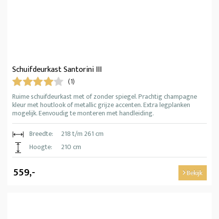
Schuifdeurkast Santorini III
(1)
Ruime schuifdeurkast met of zonder spiegel. Prachtig champagne
kleur met houtlook of metallic grijze accenten. Extra legplanken
mogelijk. Eenvoudig te monteren met handleiding.
Breedte:
218 t/m 261 cm
Hoogte:
210 cm
559,-
Bekijk