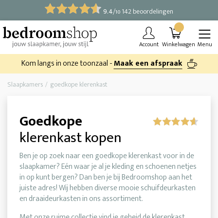
9.4
/
142 beoordelingen
10
Account
Winkelwagen
Menu
Kom langs in onze toonzaal -
Maak een afspraak
Slaapkamers
goedkope klerenkast
Goedkope
klerenkast kopen
Ben je op zoek naar een goedkope klerenkast voor in de
slaapkamer? Eén waar je al je kleding en schoenen netjes
in op kunt bergen? Dan ben je bij Bedroomshop aan het
juiste adres! Wij hebben diverse mooie schuifdeurkasten
en draaideurkasten in ons assortiment.
Met onze ruime collectie vind je geheid de klerenkast