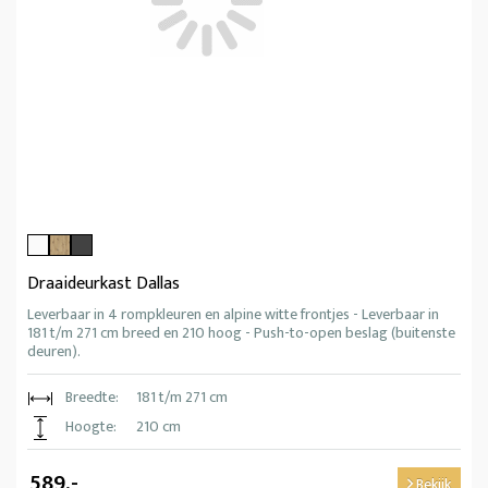
Draaideurkast Dallas
Leverbaar in 4 rompkleuren en alpine witte frontjes - Leverbaar in
181 t/m 271 cm breed en 210 hoog - Push-to-open beslag (buitenste
deuren).
Breedte:
181 t/m 271 cm
Hoogte:
210 cm
589,-
Bekijk