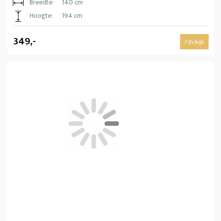
Breedte:
140 cm
Hoogte:
194 cm
349,-
Bekijk