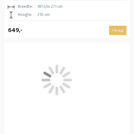
Breedte:
181 t/m 271 cm
Hoogte:
210 cm
649,-
Bekijk