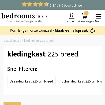
9.4
/
142 beoordelingen
10
Account
Winkelwagen
Menu
Kom langs in onze toonzaal -
Maak een afspraak
Slaapkamers
kledingkast 225 breed
kledingkast
225 breed
Snel filteren:
Draaideurkast 225 cm breed
Schuifdeurkast 225 cm bree