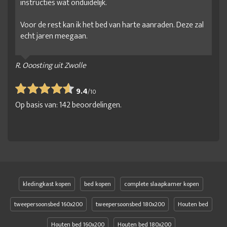
instructies wat onduidelijk.
Voor de rest kan ik het bed van harte aanraden. Deze zal
echt jaren meegaan.
R. Ooosting uit Zwolle
9.4
/
10
Op basis van:
142
beoordelingen.
kledingkast kopen
bed kopen
complete slaapkamer kopen
tweepersoonsbed 160x200
tweepersoonsbed 180x200
Houten bed
Houten bed 160x200
Houten bed 180x200