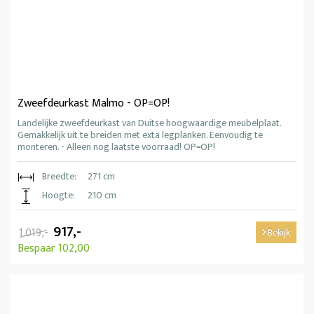
Zweefdeurkast Malmo - OP=OP!
Landelijke zweefdeurkast van Duitse hoogwaardige meubelplaat.
Gemakkelijk uit te breiden met exta legplanken. Eenvoudig te
monteren. - Alleen nog laatste voorraad! OP=OP!
Breedte:
271 cm
Hoogte:
210 cm
917,-
1.019,-
Bekijk
Bespaar 102,00