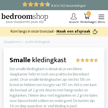
9.4
/
142 beoordelingen
10
Account
Winkelwagen
Menu
Kom langs in onze toonzaal -
Maak een afspraak
Slaapkamers
smalle kledingkast
Smalle
kledingkast
Een smalle kledingkast is ideaal als je een kleine
slaapkamer hebt en toch een praktische klerenkast
zoekt. Onze smalle kledingkasten zijn slechts 136 cm
breed en hebben een hoogte van 197 cm. Het is een kast
die bestaat uit 2 grote deuren met hangroedes en
legplanken, 1 kleine deur met legplanken en 2 grote lades
voor bijvoorbeeld sokken en ondergoed. De kasten zijn
54 cm diep waardoor er veel kleding in past.