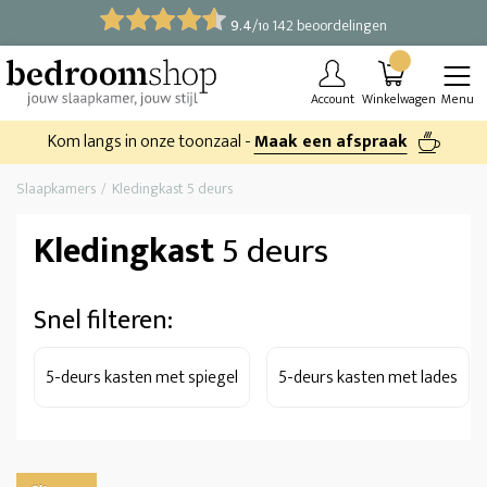
9.4
/
142 beoordelingen
10
Account
Winkelwagen
Menu
Kom langs in onze toonzaal -
Maak een afspraak
Slaapkamers
Kledingkast 5 deurs
Kledingkast
5 deurs
Snel filteren:
5-deurs kasten met spiegel
5-deurs kasten met lades