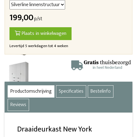
199,00
p/st
Plaats in winkelwagen
Levertijd 5 werkdagen tot 4 weken
Productomschrijving
Specificaties
Bestelinfo
Reviews
Draaideurkast New York