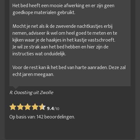
Het bed heeft een mooie afwerking en er zijn geen
kledingkast smal
Kledingkast voor kleine slaapkamer
goedkope materialen gebruikt.
Kledingkast wit 2 deurs
Kledingkast wit 3 deurs
Mocht je net als ik de zwevende nachtkastjes erbij
kledingkasten met legplanken
kledingkasten outlet
nemen, adviseer ik wel om heel goed te meten en te
kleerkast kopen
Kleerkast legplanken
kijken waar je de haakjes in het kastje vastschroeft.
Je wil ze strak aan het bed hebben en hier zijn de
Kleerkast met legplanken
Kleerkast met spiegel
instructies wat onduidelijk.
kleerkast wit
kleerkasten online kopen
Voor de rest kan ik het bed van harte aanraden. Deze zal
Kleine garderobekast
kleine kledingkast
kleine kleerkast
echt jaren meegaan.
Kleine linnenkast
klerenkast aanbieding
klerenkast kopen
Lade kledingkast
Lage garderobekast
R. Ooosting uit Zwolle
legkast kleding
leuke kledingkast
linnenkast
9.4
/
10
linnenkast aanbieding
linnenkast hout
Linnenkast kopen
Op basis van:
142
beoordelingen.
Linnenkast met legplanken
Linnenkast slaapkamer
linnenkast wit
luxe kledingkast
MDF kasten