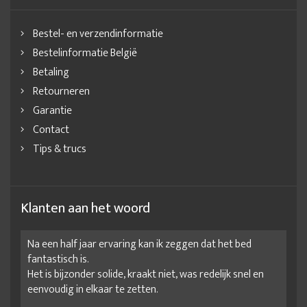
Kledingkast 200 hoog
kledingkast 3 deurs
Bestel- en verzendinformatie
kledingkast 4 deurs
kledingkast aanbieding
Bestelinformatie België
kledingkast bestellen
Kledingkast design
Betaling
kledingkast driedeurs
kledingkast groot
Retourneren
Garantie
Kledingkast heren
Kledingkast in 3 termijnen
Contact
Kledingkast indeling
kledingkast klein
Tips & trucs
Kledingkast kleine ruimte
kledingkast kopen
Kledingkast maten
kledingkast met draaideuren
kledingkast met lades
Kledingkast met legplanken en lades
Klanten aan het woord
kledingkast met veel legplanken
Na een half jaar ervaring kan ik zeggen dat het bed
Kledingkast met veel opbergruimte
kledingkast online
fantastisch is.
Kledingkast online bestellen
kledingkast online kopen
Het is bijzonder solide, kraakt niet, was redelijk snel en
eenvoudig in elkaar te zetten.
Kledingkast op afbetaling
kledingkast sale