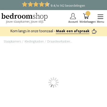
9.4
/
142 beoordelingen
10
Account
Winkelwagen
Menu
Kom langs in onze toonzaal -
Maak een afspraak
Slaapkamers
Kledingkasten
Draaideurkasten
Draaideurkast New York