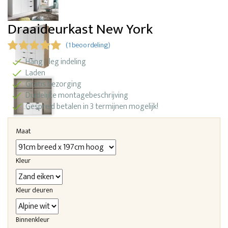
Draaideurkast New York
(1 beoordeling)
Hang / leg indeling
Laden
Gratis bezorging
Duidelijke montagebeschrijving
Gespreid betalen in 3 termijnen mogelijk!
Maat
Kleur
Kleur deuren
Binnenkleur