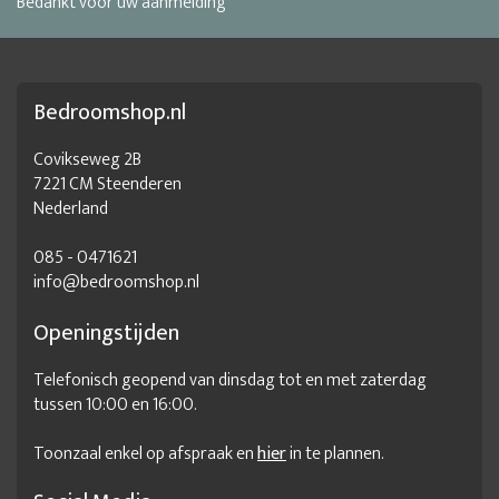
Bedankt voor uw aanmelding
garderobekast
garderobekast aanbieding
garderobekast hout
Garderobekast wit
Bedroomshop.nl
Goedkope draaideurkast
Goedkope garderobekast
Goedkope grote kledingkast
goedkope kasten online
Covikseweg 2B
7221 CM Steenderen
goedkope kledingkast
goedkope kledingkasten
Nederland
goedkope kledingkasten outlet
goedkope kleerkasten
085 - 0471621
goedkope klerenkast
goedkope slaapkamer meubels
info@bedroomshop.nl
grote kledingkast
grote kleerkast
Grote legkast
Openingstijden
Handige kledingkast
hang en legkast
Telefonisch geopend van dinsdag tot en met zaterdag
hangkasten slaapkamer
hangkledingkast
tussen 10:00 en 16:00.
Hippe kledingkast
houten hangkast
houten kledingkast
Toonzaal enkel op afspraak en
hier
in te plannen.
houten linnenkast
houten slaapkamer meubels
Kast 1 meter breed
kast 130 breed
Kast 140 breed