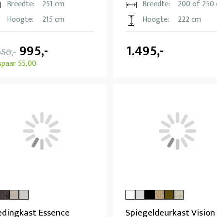
Breedte:
251 cm
Breedte:
200 of 250
Hoogte:
215 cm
Hoogte:
222 cm
995,-
1.495,-
050,-
spaar 55,00
edingkast Essence
Spiegeldeurkast Vision