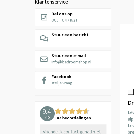
Klantenservice
Bel ons op
085 - 0471621
Stuur een bericht
Stuur een e-mail
info@bedroomshop.nl
Facebook
stel je vraag
Dr
9.4
Le
/
10
142
beoordelingen.
alp
Lev
Vriendelijk contact gehad met
br