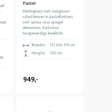
Pastel
naf
t
Kledingkast met matglazen
schuifdeuren in pasteltint(en)
maat
met opties voor spiegel
e
elementen. Zwitserse
hoogwaardige kwaliteit.
Breedte:
153 t/m 379 cm
Hoogte:
220 cm
36
949,-