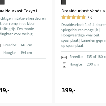
aaideurkast Tokyo III
Draaideurkast Venèsia
(5)
chtige imitatie eiken deuren
 een romp in de kleur
Draaideurkast 3 of 4 deuren
allic grijs. Een mooie
Spiegeldeuren mogelijk |
dingkast voor weinig.
Hoogwaardige kwaliteit
spaanplaat | Lamellen gepri
Breedte:
140 cm
op spaanplaat
Hoogte:
194 cm
Breedte:
135 of 180 
Hoogte:
200 cm
49,-
399,-