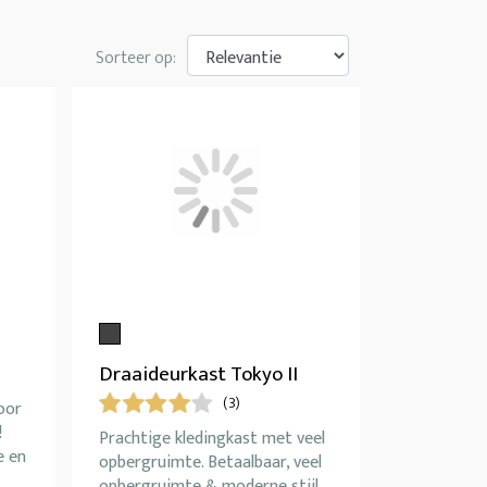
Sorteer op:
Draaideurkast Tokyo II
(3)
oor
!
Prachtige kledingkast met veel
e en
opbergruimte. Betaalbaar, veel
opbergruimte & moderne stijl.