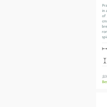
Pra
in 
of 
cm
br
rom
spi
81
Be