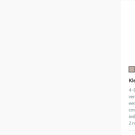
Kl
4-D
ver
ee
cm 
ind
2 r