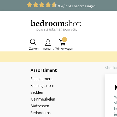
9.4
/
142 beoordelingen
10
Zoeken
Account
Winkelwagen
Slaapk
Assortiment
Slaapkamers
Kledingkasten
Bedden
W
Kleinmeubelen
s
Matrassen
h
Bedbodems
j