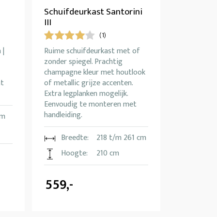
Schuifdeurkast Santorini
III
(1)
 |
Ruime schuifdeurkast met of
zonder spiegel. Prachtig
champagne kleur met houtlook
nt
of metallic grijze accenten.
Extra legplanken mogelijk.
Eenvoudig te monteren met
handleiding.
cm
Breedte:
218 t/m 261 cm
Hoogte:
210 cm
559,-