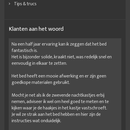
Tips & trucs
Kleerkast samenstellen
kleerkasten met schuifdeuren
kleerkasten online kopen
Kleine kast met schuifdeuren
klerenkast aanbieding
klerenkast kopen
Klanten aan het woord
klerenkast met spiegel
Lage garderobekast
Na een half jaar ervaring kan ik zeggen dat het bed
Legkast met schuifdeuren
leuke kledingkast
linnenkast
fantastisch is.
Linnenkast 2 deurs
linnenkast aanbieding
Het is bijzonder solide, kraakt niet, was redelijk snel en
eenvoudig in elkaar te zetten.
Linnenkast kopen
Linnenkast met legplanken
Het bed heeft een mooie afwerking en er zijn geen
Linnenkast met schuifdeuren
Linnenkast schuifdeur
goedkope materialen gebruikt.
Linnenkast slaapkamer
moderne kledingkast
Mocht je net als ik de zwevende nachtkastjes erbij
online kledingkast
Ontwerp je eigen kledingkast
nemen, adviseer ik wel om heel goed te meten en te
Praktische kledingkast
rauch garderobekast
kijken waar je de haakjes in het kastje vastschroeft.
Je wil ze strak aan het bed hebben en hier zijn de
rauch kledingkast
Rauch schuifdeurkast
instructies wat onduidelijk.
ruime kledingkast
Ruimtebesparende kledingkast