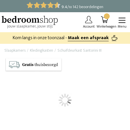
9.4
/
142 beoordelingen
10
Account
Winkelwagen
Menu
Kom langs in onze toonzaal -
Maak een afspraak
Slaapkamers
Kledingkasten
Schuifdeurkast Santorini III