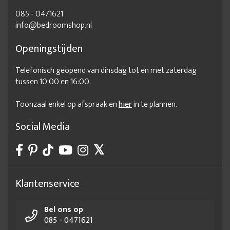
085 - 0471621
hang en legkast
hangkast met spiegel
info@bedroomshop.nl
hangkasten slaapkamer
hangkledingkast
Openingstijden
Hippe kledingkast
Kast op maat configurator
Telefonisch geopend van dinsdag tot en met zaterdag
Kast schuifdeuren op maat
kast slaapkamer
kasten
tussen 10:00 en 16:00.
kasten aanbieding
kasten met spiegel
Toonzaal enkel op afspraak en
hier
in te plannen.
Kasten slaapkamer
kledingkast 2 deurs
Kledingkast 2 deurs - met spiegel
kledingkast 2 personen
Social Media
Kledingkast 2 persoons
Kledingkast 220 breed
kledingkast 60 cm diep
kledingkast aanbieding
Kledingkast alleen hang
kledingkast bestellen
Klantenservice
Kledingkast design
kledingkast groot
Kledingkast heren
Bel ons op
Kledingkast in 3 termijnen
Kledingkast indeling
085 - 0471621
Kledingkast kleur
kledingkast kopen
Kledingkast maken