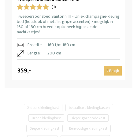
(1)
Tweepersoonsbed Santorini III - Uniek champagne-kleurig
bed (houtlook of metallic grijze accenten) - mogelijk in
160 of 180 cm breed - optioneel: bijpassende
nachtkastjes!
Breedte:
160 t/m 180 cm
Lengte:
200 cm
359,-
Bekijk
2-deurs kledingkast
betaalbare kledingkasten
Brede kledingkast
Diepte garderobekast
Diepte kledingkast
Eenvoudige kledingkast