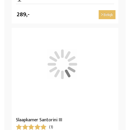
289,-
Bekijk
Slaapkamer Santorini III
(1)