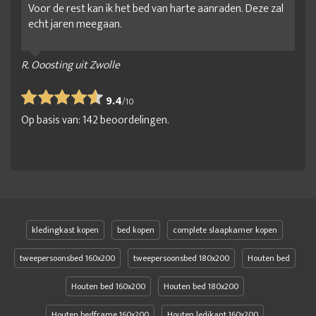
Voor de rest kan ik het bed van harte aanraden. Deze zal
Schuifdeur garderobekast
Schuifdeur kleerkast
echt jaren meegaan.
schuifdeurkast
schuifdeurkast aanbieding
schuifdeurkast laag
schuifdeurkast met spiegel
R. Ooosting uit Zwolle
Schuifdeurkast met spiegel
9.4
/
10
Schuifdeurkast op maat samenstellen
Schuifdeurkast spiegel
Op basis van:
142
beoordelingen.
schuifdeurkasten slaapkamer
simpele kledingkast
slaapkamer kast
Slaapkamerkast met spiegel
Slaapkamerkast op maat
slaapkamerkasten
slaapkamerkasten met schuifdeuren
spiegel kledingkast
Spiegeldeur kast
Stoere kledingkast
kledingkast kopen
bed kopen
complete slaapkamer kopen
Vrijstaande kledingkast
Zweefdeur kledingkast
tweepersoonsbed 160x200
tweepersoonsbed 180x200
Houten bed
zweefdeurkast aanbieding
zweefdeurkast met spiegel
Houten bed 160x200
Houten bed 180x200
Zweefdeurkast spiegel
Houten bedframe 160x200
Houten ledikant 160x200