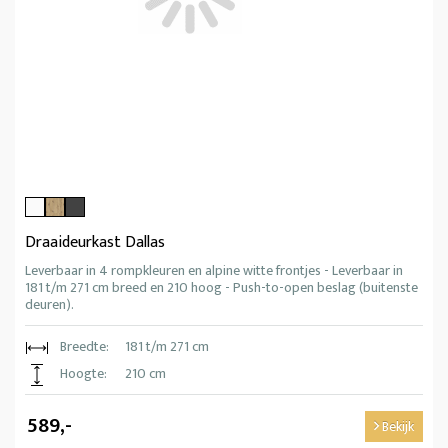
Draaideurkast Dallas
Leverbaar in 4 rompkleuren en alpine witte frontjes - Leverbaar in
181 t/m 271 cm breed en 210 hoog - Push-to-open beslag (buitenste
deuren).
Breedte:
181 t/m 271 cm
Hoogte:
210 cm
589,-
Bekijk