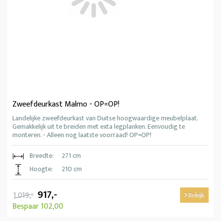
Zweefdeurkast Malmo - OP=OP!
Landelijke zweefdeurkast van Duitse hoogwaardige meubelplaat.
Gemakkelijk uit te breiden met exta legplanken. Eenvoudig te
monteren. - Alleen nog laatste voorraad! OP=OP!
Breedte:
271 cm
Hoogte:
210 cm
917,-
1.019,-
Bekijk
Bespaar 102,00