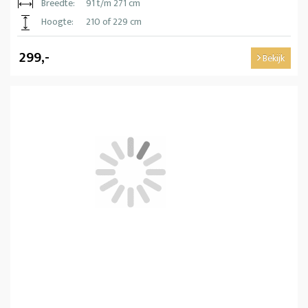
Breedte:
91 t/m 271 cm
Hoogte:
210 of 229 cm
299,-
Bekijk