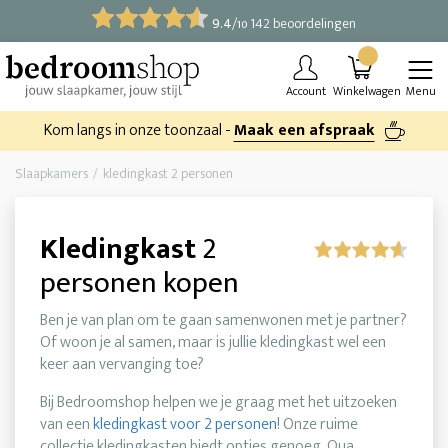
9.4
/
142 beoordelingen
10
Account
Winkelwagen
Menu
Kom langs in onze toonzaal -
Maak een afspraak
Slaapkamers
kledingkast 2 personen
Kledingkast
2
personen kopen
Ben je van plan om te gaan samenwonen met je partner?
Of woon je al samen, maar is jullie kledingkast wel een
keer aan vervanging toe?
Bij Bedroomshop helpen we je graag met het uitzoeken
van een
kledingkast voor 2 personen
! Onze ruime
collectie kledingkasten biedt opties genoeg. Qua