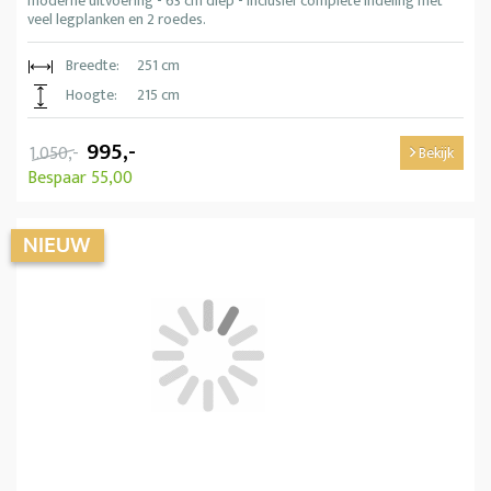
moderne uitvoering - 63 cm diep - Inclusief complete indeling met
veel legplanken en 2 roedes.
Breedte:
251 cm
Hoogte:
215 cm
995,-
1.050,-
Bekijk
Bespaar 55,00