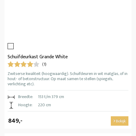
Schuifdeurkast Grande White
(1)
Zwitserse kwaliteit (hoogwaardig). Schuifdeuren in wit matglas, of in
hout- of betonstructuur. Op maat samen te stellen (spiegels,
verlichting etc).
Breedte:
153 t/m 379 cm
Hoogte:
220 cm
849,-
Bekijk