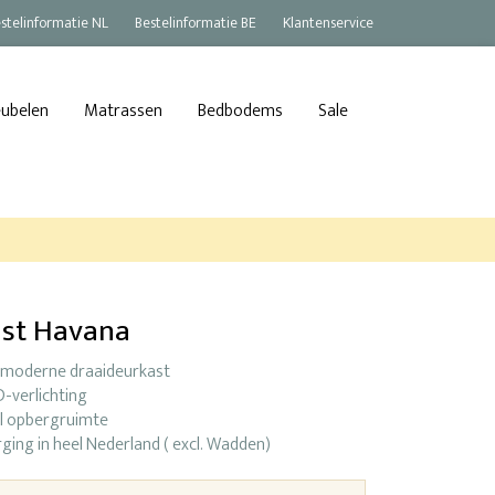
stelinformatie NL
Bestelinformatie BE
Klantenservice
eubelen
Matrassen
Bedbodems
Sale
ast Havana
 moderne draaideurkast
-verlichting
el opbergruimte
ging in heel Nederland ( excl. Wadden)