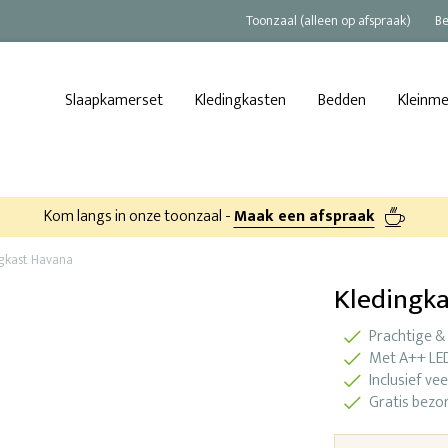
Toonzaal (alleen op afspraak)
Be
Slaapkamerset
Kledingkasten
Bedden
Kleinm
Kom langs in onze toonzaal -
Maak een afspraak
gkast Havana
Kledingk
Prachtige &
Met A++ LED
Inclusief ve
Gratis bezor