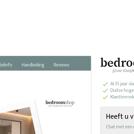
telinfo
Handleiding
Reviews
Al 35 jaar s
Duitse hoge
Klanttevred
Heeft u v
Chat met een