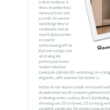
is deze moderne 4-
deurs draaideurkast
Havana precies wat
je zoekt. De warme
zand/beige kleur in
combinatie met de
zwarte lijstaccenten
en zwarte
achterwand geeft de
kast een rustige, luxe
uitstraling die
perfect past in een
modern interieur.
Dankzij de stijlvolle LED-verlichting (A++) kr
elegantie, zelfs wanneer het donker is.
Achter de vier deuren schuilt verrassend v
draaideurkast wordt compleet geleverd met e
en kledingroedes, zodat je direct al je kledi
afmeting van 251 cm breed, 215 cm hoog en 6
complete garderobe. De stevige romp en le