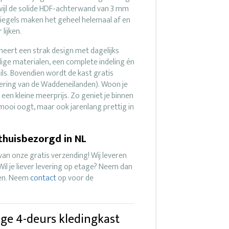
wijl de solide HDF-achterwand van 3 mm
spiegels maken het geheel helemaal af en
lijken.
ert een strak design met dagelijks
ge materialen, een complete indeling én
ails. Bovendien wordt de kast gratis
dering van de Waddeneilanden). Woon je
 een kleine meerprijs. Zo geniet je binnen
 mooi oogt, maar ook jarenlang prettig in
thuisbezorgd in NL
an onze gratis verzending! Wij leveren
il je liever levering op etage? Neem dan
ken. Neem
contact
op voor de
ige 4-deurs kledingkast