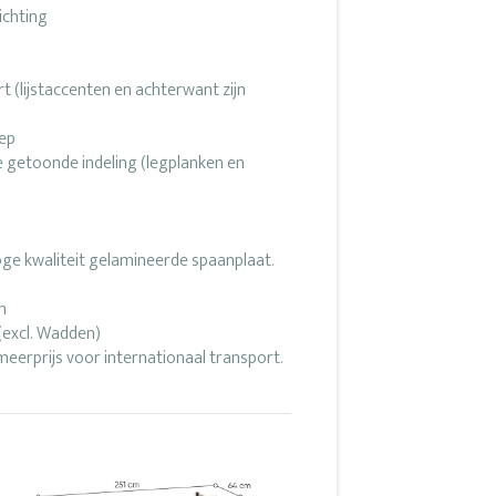
ichting
t (lijstaccenten en achterwant zijn
iep
e getoonde indeling (legplanken en
oge kwaliteit gelamineerde spaanplaat.
m
(excl. Wadden)
 meerprijs voor internationaal transport.