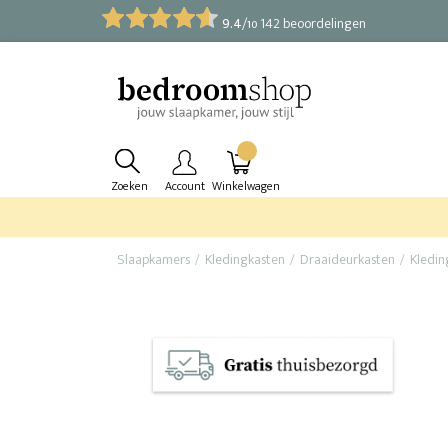
9.4
/
142 beoordelingen
10
Zoeken
Account
Winkelwagen
Slaapkamers
Kledingkasten
Draaideurkasten
Kledin