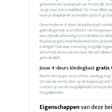
gelamineerde spaanplaat van 16 mm dik, ter
zorgt voor extra stabiliteit. De 3 mm dikke 
laten je slaapkamer bovendien optisch groter 
Deze moderne 4-deurs draaideurkast combine
gebruiksgemak. Je profiteert van hoogwaardi
een stijlvolle afwerking tot in de kleinste det
thuisbezorgd in heel Nederland (met uitzon
in België? Ook daar is levering mogelijk tegen
de kortste keren van een kast die niet alleen
gebruik blijft.
Jouw 4-deurs kledingkast
gratis 
Wacht niet langer en profiteer vandaag nog v
tot aan de eerste deur op de begane grond. W
contact op om de mogelijkheden te bespre
mogelijkheden.
Eigenschappen
van deze be