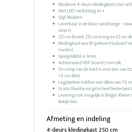
Moderne 4-deurs kledingkast met verl
Met LED-verlichting A++
Stijl: Modern
Leverbaar in de kleur zand/beige - zwar
zwart)
251 cm breed, 215 cm hoog en 63 cm d
Kledingkast wordt geleverd inclusief d
roedes)
Spiegeldikte is 3mm
Achterwand HDF-board 3 mm dik
De romp van de kast is voorzien van h
1.6 cm dikte
Legplanken hebben een dikte van 1.6 c
Gratis thuisbezorgd in heel Nederland 
Levering ook mogelijk in België. Kleine
Bekijk hier.
Afmeting en indeling
4-deurs kledingkast 250 cm