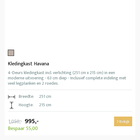
Kledingkast Havana
4-Deurs kledingkast incl. verlichting (251 cm x 215 cm) in een
moderne uitvoering - 63 cm diep - Inclusief complete indeling met
veel legplanken en 2 roedes.
Breedte:
251 cm
Hoogte:
215 cm
995,-
1.050,-
Bekijk
Bespaar 55,00