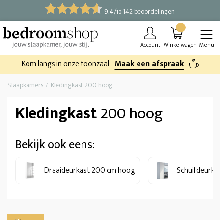
9.4
/
142 beoordelingen
10
Account
Winkelwagen
Menu
Kom langs in onze toonzaal -
Maak een afspraak
Slaapkamers
Kledingkast 200 hoog
Kledingkast
200 hoog
Bekijk ook eens:
Draaideurkast 200 cm hoog
Schuifdeurka