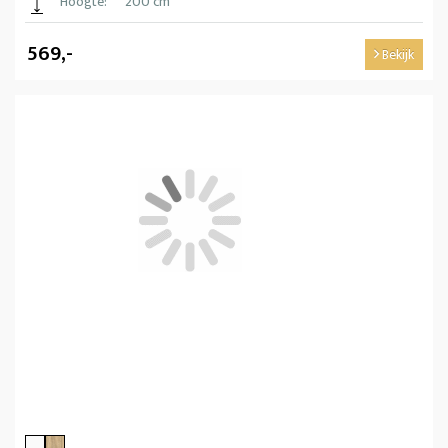
Hoogte:
200 cm
569,-
Bekijk