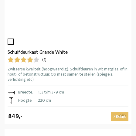
Schuifdeurkast Grande White
(1)
Zwitserse kwaliteit (hoogwaardig). Schuifdeuren in wit matglas, of in
hout- of betonstructuur. Op maat samen te stellen (spiegels,
verlichting etc).
Breedte:
153 t/m 379 cm
Hoogte:
220 cm
849,-
Bekijk