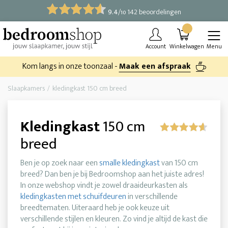
9.4
/
142 beoordelingen
10
Account
Winkelwagen
Menu
Kom langs in onze toonzaal -
Maak een afspraak
Slaapkamers
kledingkast 150 cm breed
Kledingkast
150 cm
breed
Ben je op zoek naar een
smalle kledingkast
van 150 cm
breed? Dan ben je bij Bedroomshop aan het juiste adres!
In onze webshop vindt je zowel draaideurkasten als
kledingkasten met schuifdeuren
in verschillende
breedtematen. Uiteraard heb je ook keuze uit
verschillende stijlen en kleuren. Zo vind je altijd de kast die