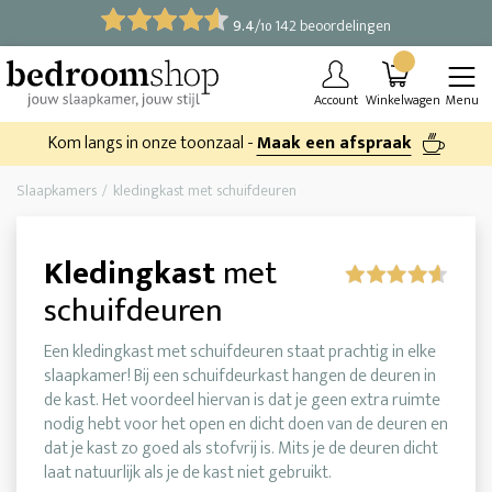
9.4
/
142 beoordelingen
10
Account
Winkelwagen
Menu
Kom langs in onze toonzaal -
Maak een afspraak
Slaapkamers
kledingkast met schuifdeuren
Kledingkast
met
schuifdeuren
Een kledingkast met schuifdeuren staat prachtig in elke
slaapkamer! Bij een schuifdeurkast hangen de deuren in
de kast. Het voordeel hiervan is dat je geen extra ruimte
nodig hebt voor het open en dicht doen van de deuren en
dat je kast zo goed als stofvrij is. Mits je de deuren dicht
laat natuurlijk als je de kast niet gebruikt.