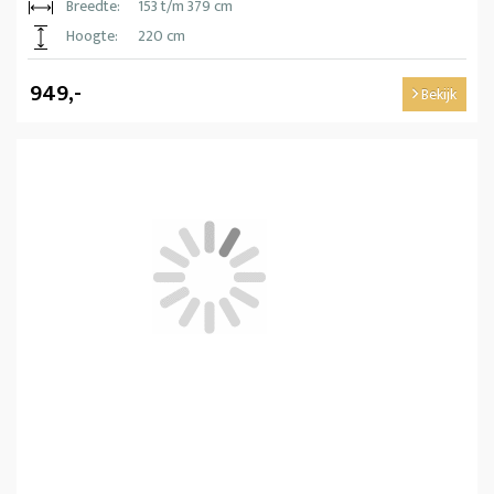
Breedte:
153 t/m 379 cm
Hoogte:
220 cm
949,-
Bekijk