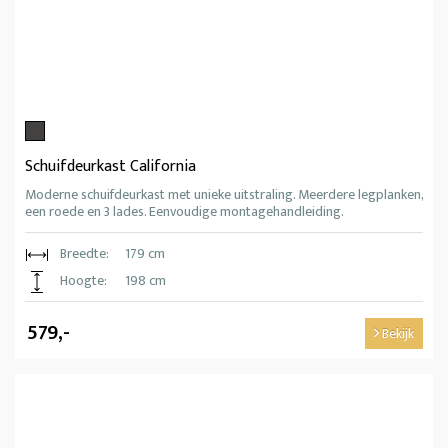
Schuifdeurkast California
Moderne schuifdeurkast met unieke uitstraling. Meerdere legplanken,
een roede en 3 lades. Eenvoudige montagehandleiding.
Breedte:
179 cm
Hoogte:
198 cm
579,-
Bekijk