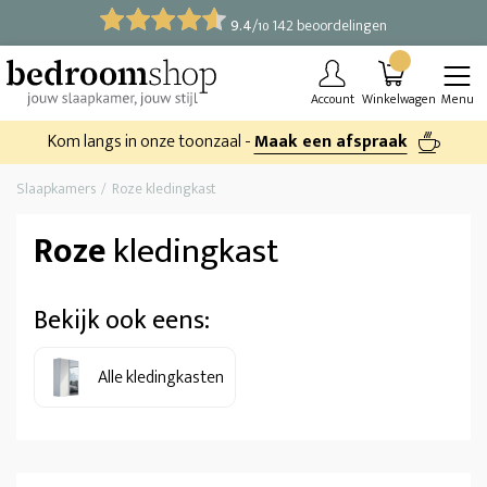
9.4
/
142 beoordelingen
10
Account
Winkelwagen
Menu
Kom langs in onze toonzaal -
Maak een afspraak
Slaapkamers
Roze kledingkast
Roze
kledingkast
Bekijk ook eens:
Alle kledingkasten