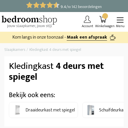
9.4
/
142 beoordelingen
10
Account
Winkelwagen
Menu
Kom langs in onze toonzaal -
Maak een afspraak
Slaapkamers
Kledingkast 4 deurs met spiegel
Kledingkast
4 deurs met
spiegel
Bekijk ook eens:
Draaideurkast met spiegel
Schuifdeurkast