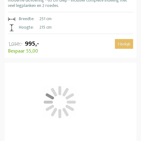
moderne uitvoering - 63 cm diep - Inclusief complete indeling met
veel legplanken en 2 roedes.
Breedte:
251 cm
Hoogte:
215 cm
995,-
1.050,-
Bekijk
Bespaar 55,00