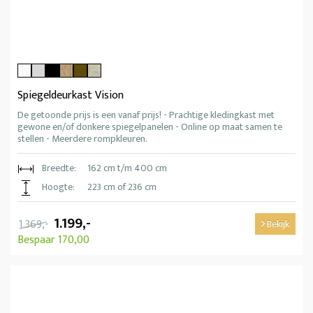
Spiegeldeurkast Vision
De getoonde prijs is een vanaf prijs! - Prachtige kledingkast met
gewone en/of donkere spiegelpanelen - Online op maat samen te
stellen - Meerdere rompkleuren.
Breedte:
162 cm t/m 400 cm
Hoogte:
223 cm of 236 cm
1.199,-
1.369,-
Bekijk
Bespaar 170,00