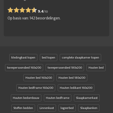
9.4
/
10
Op basis van:
142
beoordelingen.
kledingkast kopen
bed kopen
complete slaapkamer kopen
tweepersoonsbed 160x200
tweepersoonsbed 180x200
Houten bed
Houten bed 160x200
Houten bed 180x200
Houten bedframe 160x200
Houten ledikant 160x200
Houten bedombouw
Houten bedframe
Slaapkamerkast
Stoffen bedden
Linnenkast
logeerbed
Slaapbanken