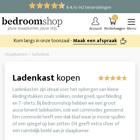
9.4
/
142 beoordelingen
10
Account
Winkelwagen
Menu
Kom langs in onze toonzaal -
Maak een afspraak
Slaapkamers
ladenkast
Ladenkast
kopen
Ladenkasten zijn ideaal voor het opbergen van kleine
kledingstukken zoals sokken, ondergoed, sportkleding
en T-shirts. Bij Bedroomshop hebben we een groot
assortiment ladekasten, ook wel commodes genoemd.
Een commode heeft een vlak blad waar je mooie spullen
of een spiegel op kan zetten. Dit geeft extra sfeer of
een ruimtelijk beeld aan je slaapkamer.