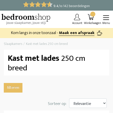
9.4
/
142 beoordelingen
10
Account
Winkelwagen
Menu
Kom langs in onze toonzaal -
Maak een afspraak
Slaapkamers
Kast met lades 250 cm breed
Kast met lades
250 cm
breed
filteren
Sorteer op: