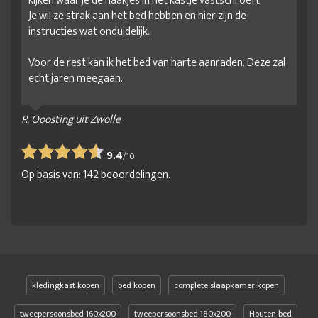
kijken waar je de haakjes in het kastje vastschroeft.
Je wil ze strak aan het bed hebben en hier zijn de
instructies wat onduidelijk.
Voor de rest kan ik het bed van harte aanraden. Deze zal
echt jaren meegaan.
R. Ooosting uit Zwolle
9.4
/
10
Op basis van:
142
beoordelingen.
kledingkast kopen
bed kopen
complete slaapkamer kopen
tweepersoonsbed 160x200
tweepersoonsbed 180x200
Houten bed