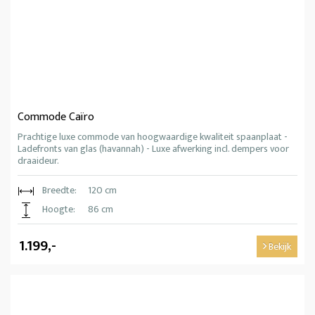
Commode Caïro
Prachtige luxe commode van hoogwaardige kwaliteit spaanplaat -
Ladefronts van glas (havannah) - Luxe afwerking incl. dempers voor
draaideur.
Breedte:
120 cm
Hoogte:
86 cm
1.199,-
Bekijk