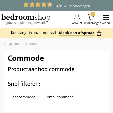
9.4
/
142 beoordelingen
10
Account
Winkelwagen
Menu
Kom langs in onze toonzaal -
Maak een afspraak
Slaapkamers
commode
Commode
Productaanbod commode
Snel filteren:
Ladecommode
Combi-commode