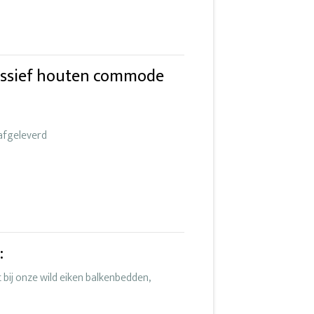
assief houten commode
fgeleverd
:
ij onze wild eiken balkenbedden,