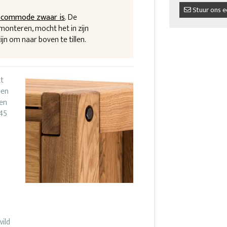
Stuur ons e
 commode zwaar is
. De
onteren, mocht het in zijn
jn om naar boven te tillen.
t
een
een
 45
wild