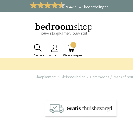
9.4
/
142 beoordelingen
10
Zoeken
Account
Winkelwagen
Slaapkamers
Kleinmeubelen
Commodes
Massief ho