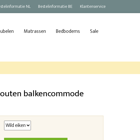
stelinformatie NL
Bestelinformatie BE
Klantenservice
eubelen
Matrassen
Bedbodems
Sale
houten balkencommode