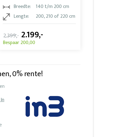
Breedte:
140 t/m 200 cm
Lengte:
200, 210 of 220 cm
2.199,-
2.399,-
Bespaar 200,00
nen, 0% rente!
ken
In
e