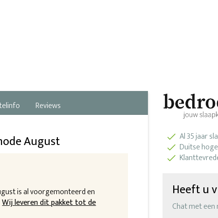
telinfo
Reviews
Al 35 jaar s
mode August
Duitse hoge
Klanttevred
Heeft u v
ust is al voorgemonteerd en
.
Wij leveren dit pakket tot de
Chat met een