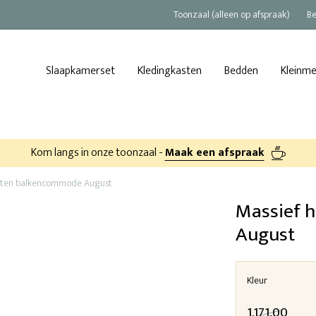
Toonzaal (alleen op afspraak)
Be
Slaapkamerset
Kledingkasten
Bedden
Kleinm
Kom langs in onze toonzaal -
Maak een afspraak
uten balkencommode August
Massief 
August
Kleur
1.171,00