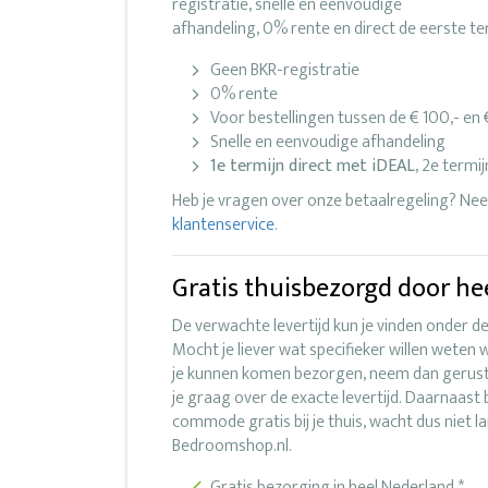
registratie, snelle en eenvoudige
afhandeling, 0% rente en direct de eerste te
Geen BKR-registratie
0% rente
Voor bestellingen tussen de € 100,- en
Snelle en eenvoudige afhandeling
1e termijn direct met iDEAL
, 2e termi
Heb je vragen over onze betaalregeling? N
klantenservice
.
Gratis thuisbezorgd door he
De verwachte levertijd kun je vinden onder d
Mocht je liever wat specifieker willen weten
je kunnen komen bezorgen, neem dan gerus
je graag over de exacte levertijd. Daarnaast
commode gratis bij je thuis, wacht dus niet
Bedroomshop.nl.
Gratis bezorging in heel Nederland *