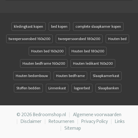
kledingkast kopen
bed kopen
complete slaapkamer kopen
tweepersoonsbed 160x200
tweepersoonsbed 180x200
Houten bed
Houten bed 160x200
Houten bed 180x200
Houten bedframe 160x200
Houten ledikant 160x200
Houten bedombouw
Houten bedframe
Slaapkamerkast
Stoffen bedden
Linnenkast
logeerbed
Slaapbanken
© 2026 Bedroomshop.nl
Algemene voorwaarden
Disclaimer
Retourneren
Privacy Policy
Links
Sitemap