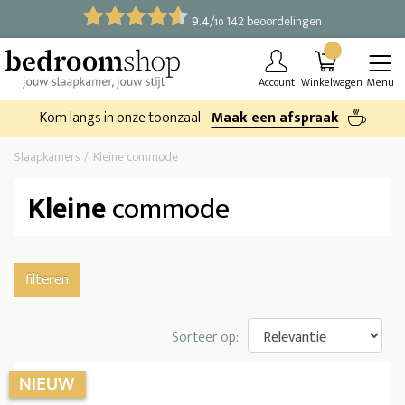
9.4
/
142 beoordelingen
10
Account
Winkelwagen
Menu
Kom langs in onze toonzaal -
Maak een afspraak
Slaapkamers
Kleine commode
Kleine
commode
filteren
Sorteer op: