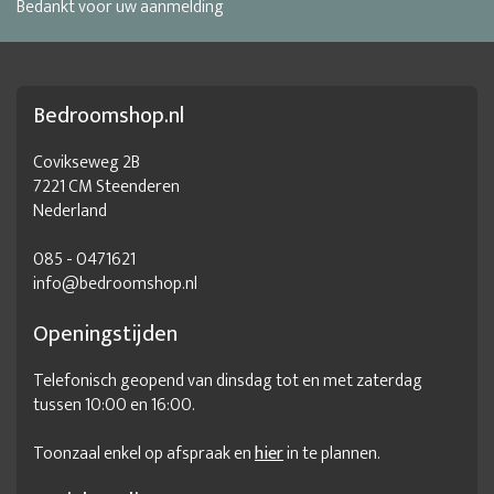
Bedankt voor uw aanmelding
Bedroomshop.nl
Covikseweg 2B
7221 CM Steenderen
Nederland
085 - 0471621
info@bedroomshop.nl
Openingstijden
Telefonisch geopend van dinsdag tot en met zaterdag
tussen 10:00 en 16:00.
Toonzaal enkel op afspraak en
hier
in te plannen.