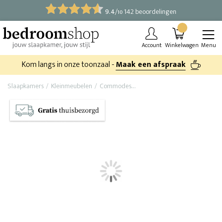
9.4
/
142 beoordelingen
10
Account
Winkelwagen
Menu
Kom langs in onze toonzaal -
Maak een afspraak
Slaapkamers
Kleinmeubelen
Commodes
Robuust houten ladekast Rust