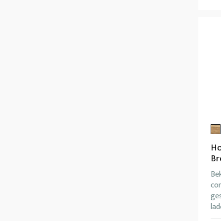
Ho
Br
Bek
co
ge
lad