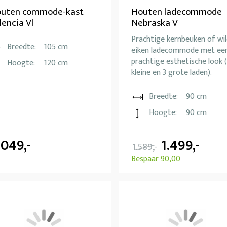
uten commode-kast
Houten ladecommode
lencia Vl
Nebraska V
Prachtige kernbeuken of wil
Breedte:
105 cm
eiken ladecommode met ee
prachtige esthetische look 
Hoogte:
120 cm
kleine en 3 grote laden).
Breedte:
90 cm
Hoogte:
90 cm
.049,-
1.499,-
1.589,-
Bespaar 90,00