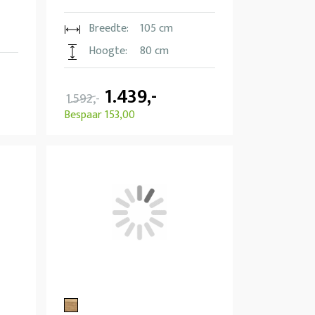
Breedte:
105 cm
Hoogte:
80 cm
1.439,-
1.592,-
Bespaar 153,00