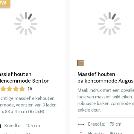
ssief houten
Massief houten
dencommode Benton
balkencommode Augus
(1)
Maak indruk met een opvall
look van massief wild eiken.
achtige massief eikehouten
robuuste balken commode 
mmode, voorzien van 3 laden
enkele deur.
5 x 88 x 45 cm (BxDxH)
Breedte:
79 cm
Breedte:
105 cm
Hoogte:
90 cm