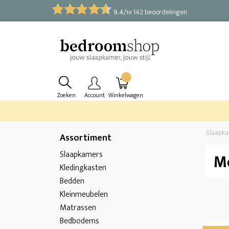
9.4
/
142 beoordelingen
10
Zoeken
Account
Winkelwagen
Slaapk
Assortiment
Slaapkamers
M
Kledingkasten
Bedden
Kleinmeubelen
Matrassen
Bedbodems