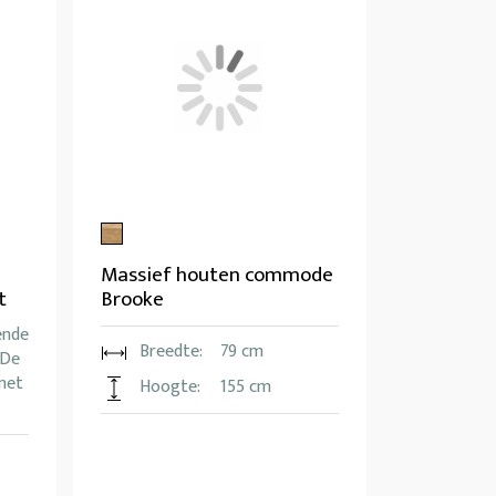
Massief houten commode
t
Brooke
ende
Breedte:
79 cm
 De
met
Hoogte:
155 cm