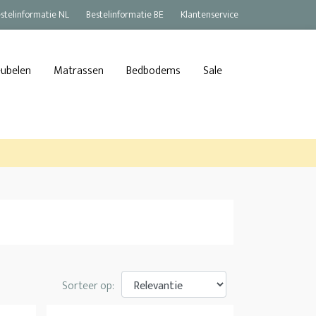
stelinformatie NL
Bestelinformatie BE
Klantenservice
eubelen
Matrassen
Bedbodems
Sale
Sorteer op: