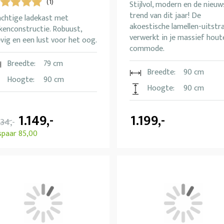
(1)
Stijlvol, modern en de nieuw
trend van dit jaar! De
achtige ladekast met
akoestische lamellen-uitstra
kenconstructie. Robuust,
verwerkt in je massief hout
vig en een lust voor het oog.
commode.
Breedte:
79 cm
Breedte:
90 cm
Hoogte:
90 cm
Hoogte:
90 cm
1.149,-
1.199,-
234,-
spaar 85,00