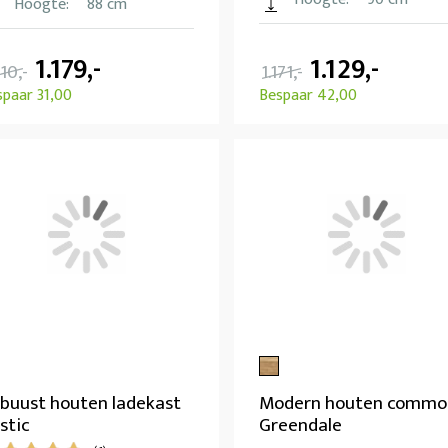
Hoogte:
88 cm
1.179,-
1.129,-
210,-
1.171,-
spaar 31,00
Bespaar 42,00
buust houten ladekast
Modern houten commo
stic
Greendale