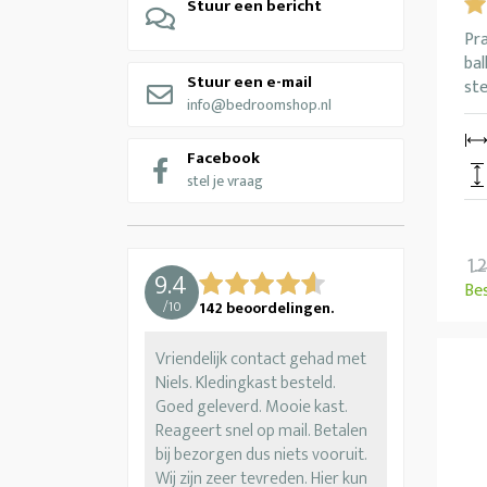
Stuur een bericht
Pr
bal
Stuur een e-mail
ste
info@bedroomshop.nl
Facebook
stel je vraag
1.
9.4
Be
/
10
142
beoordelingen.
Vriendelijk contact gehad met
Niels. Kledingkast besteld.
Goed geleverd. Mooie kast.
Reageert snel op mail. Betalen
bij bezorgen dus niets vooruit.
Wij zijn zeer tevreden. Hier kun