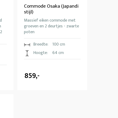
Commode Osaka (Japandi
stijl)
d
Massief eiken commode met
n
groeven en 2 deurtjes - zwarte
(2
poten
Breedte:
100 cm
Hoogte:
64 cm
859,-