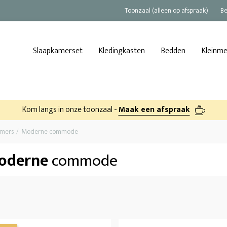
Toonzaal (alleen op afspraak)
Be
Slaapkamerset
Kledingkasten
Bedden
Kleinm
Kom langs in onze toonzaal -
Maak een afspraak
amers
Moderne commode
oderne
commode