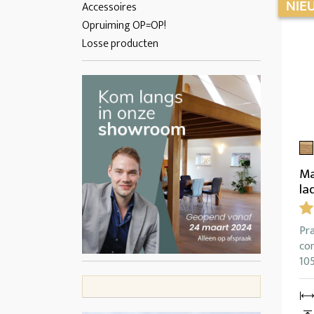
Accessoires
Opruiming OP=OP!
Losse producten
Ma
la
Pr
co
10