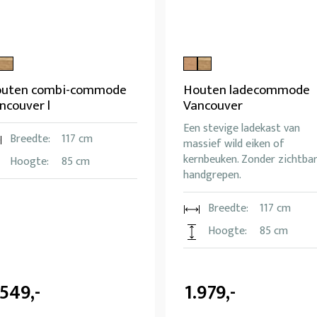
uten combi-commode
Houten ladecommode
ncouver l
Vancouver
Een stevige ladekast van
Breedte:
117 cm
massief wild eiken of
kernbeuken. Zonder zichtba
Hoogte:
85 cm
handgrepen.
Breedte:
117 cm
Hoogte:
85 cm
.549,-
1.979,-