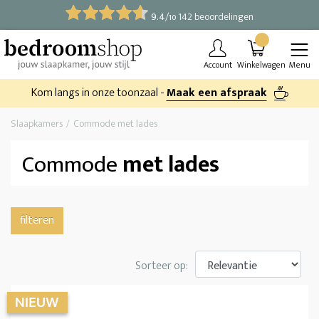
9.4
/
142 beoordelingen
10
Account
Winkelwagen
Menu
Kom langs in onze toonzaal -
Maak een afspraak
Slaapkamers
Commode met lades
Commode
met lades
filteren
Sorteer op: