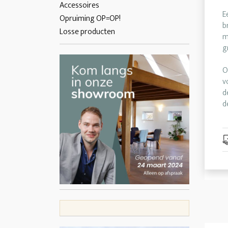
Accessoires
E
Opruiming OP=OP!
b
Losse producten
m
g
O
v
d
d