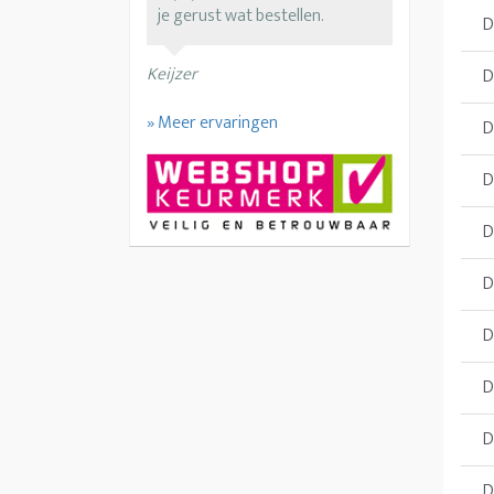
je gerust wat bestellen.
D
Keijzer
D
» Meer ervaringen
D
D
D
D
D
D
D
D