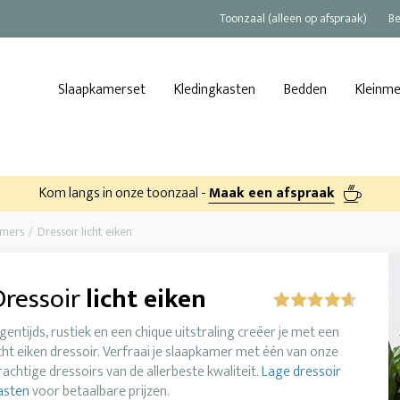
Toonzaal (alleen op afspraak)
Be
Slaapkamerset
Kledingkasten
Bedden
Kleinm
Kom langs in onze toonzaal -
Maak een afspraak
amers
Dressoir licht eiken
Dressoir
licht eiken
igentijds, rustiek en een chique uitstraling creëer je met een
icht eiken dressoir. Verfraai je slaapkamer met één van onze
rachtige dressoirs van de allerbeste kwaliteit.
Lage dressoir
asten
voor betaalbare prijzen.