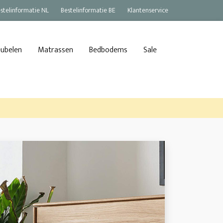
stelinformatie NL
Bestelinformatie BE
Klantenservice
eubelen
Matrassen
Bedbodems
Sale