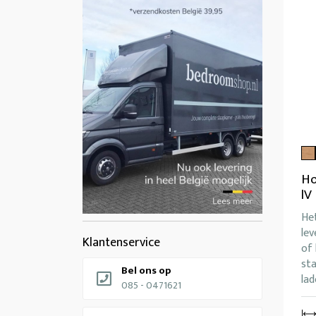
Ho
lV
Het
lev
Klantenservice
of
st
Bel ons op
lad
085 - 0471621