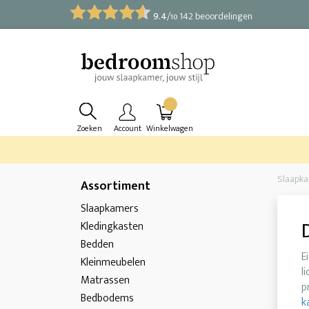
9.4
/
142 beoordelingen
10
Zoeken
Account
Winkelwagen
Slaapk
Assortiment
Slaapkamers
Kledingkasten
Bedden
E
Kleinmeubelen
l
Matrassen
p
Bedbodems
k