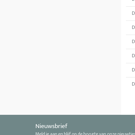
D
D
D
D
D
D
Nieuwsbrief
Meld je aan en blijf op de hoogte van onze nieuwtje