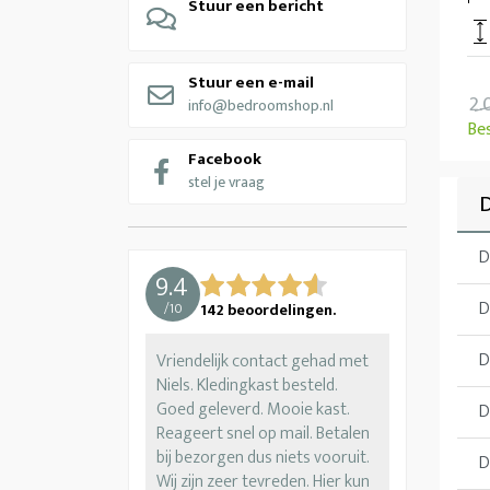
Stuur een bericht
Stuur een e-mail
2.
info@bedroomshop.nl
Be
Facebook
stel je vraag
D
D
9.4
D
/
10
142
beoordelingen.
D
Vriendelijk contact gehad met
Niels. Kledingkast besteld.
Goed geleverd. Mooie kast.
D
Reageert snel op mail. Betalen
bij bezorgen dus niets vooruit.
D
Wij zijn zeer tevreden. Hier kun