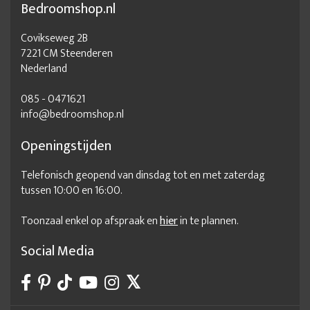
Bedroomshop.nl
Dressoir kledingkast
Dressoir laag
Dressoir laden
Dressoir lades
Dressoir landelijk
Dressoir landelijk hout
Covikseweg 2B
7221 CM Steenderen
Dressoir landelijk industrieel
Dressoir landelijke stijl
Nederland
Dressoir lang
Dressoir licht eiken
Dressoir massief eiken
085 - 0471621
Dressoir met deuren
Dressoir met laden
info@bedroomshop.nl
Dressoir met lades
Dressoir met lades en deuren
Openingstijden
Dressoir meubel
Dressoir modern
Telefonisch geopend van dinsdag tot en met zaterdag
Dressoir modern design
Dressoir modern hout
tussen 10:00 en 16:00.
Dressoir naturel
Dressoir robuust hout
Toonzaal enkel op afspraak en
hier
in te plannen.
Dressoir slaapkamer hout
Dressoir stoer
Dressoir strak design
Dressoir voor slaapkamer
Social Media
Dressoir wood
Dressoirkast
Dressoirs industrieel
Dressoirs landelijke stijl
Dressoirs licht eiken
Eik dressoir