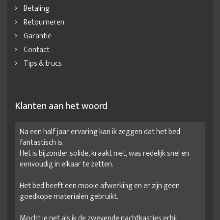
Luxe dressoir
Massief dressoir
Massief eiken dressoir
Betaling
Massief hout dressoir
Massief houten dressoir
Retourneren
Garantie
Meubelen dressoir
Moderne dressoir
Contact
Moderne dressoir kasten
Mooi dressoir
Mooie dressoirs
Tips & trucs
Mooiste dressoirs
Robuust dressoir
Slaapkamer dressoir
Slaapkamer dressoir met lades
Slaapkamer dressoirs
Smalle dressoirs
Stevig dressoir
Unieke dressoir
Klanten aan het woord
Na een half jaar ervaring kan ik zeggen dat het bed
fantastisch is.
Het is bijzonder solide, kraakt niet, was redelijk snel en
eenvoudig in elkaar te zetten.
Het bed heeft een mooie afwerking en er zijn geen
goedkope materialen gebruikt.
Mocht je net als ik de zwevende nachtkastjes erbij