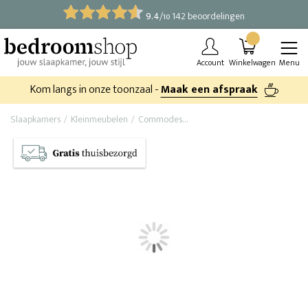
9.4
/
142 beoordelingen
10
Account
Winkelwagen
Menu
Kom langs in onze toonzaal -
Maak een afspraak
Slaapkamers
Kleinmeubelen
Commodes
Houten dressoir Valencia lV