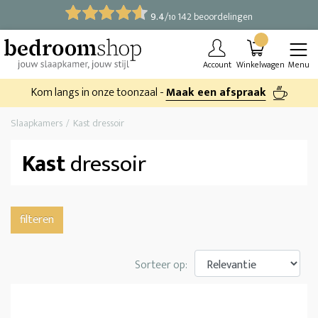
9.4
/
142 beoordelingen
10
Account
Winkelwagen
Menu
Kom langs in onze toonzaal -
Maak een afspraak
Slaapkamers
Kast dressoir
Kast
dressoir
filteren
Sorteer op: