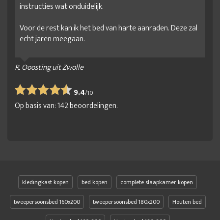
instructies wat onduidelijk.
Voor de rest kan ik het bed van harte aanraden. Deze zal
echt jaren meegaan.
R. Ooosting uit Zwolle
9.4
/
10
Op basis van:
142
beoordelingen.
kledingkast kopen
bed kopen
complete slaapkamer kopen
tweepersoonsbed 160x200
tweepersoonsbed 180x200
Houten bed