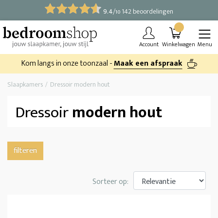
9.4
/
142 beoordelingen
10
Account
Winkelwagen
Menu
Kom langs in onze toonzaal -
Maak een afspraak
Slaapkamers
Dressoir modern hout
Dressoir
modern hout
filteren
Sorteer op: