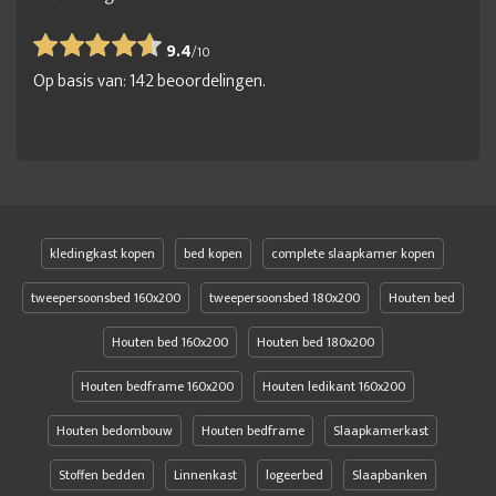
9.4
/
10
Op basis van:
142
beoordelingen.
kledingkast kopen
bed kopen
complete slaapkamer kopen
tweepersoonsbed 160x200
tweepersoonsbed 180x200
Houten bed
Houten bed 160x200
Houten bed 180x200
Houten bedframe 160x200
Houten ledikant 160x200
Houten bedombouw
Houten bedframe
Slaapkamerkast
Stoffen bedden
Linnenkast
logeerbed
Slaapbanken