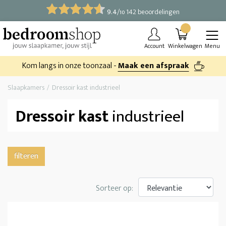
9.4
/
142 beoordelingen
10
Account
Winkelwagen
Menu
Kom langs in onze toonzaal -
Maak een afspraak
Slaapkamers
Dressoir kast industrieel
Dressoir kast
industrieel
filteren
Sorteer op: