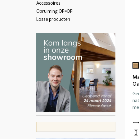
Accessoires
Opruiming OP=OP!
Losse producten
Ma
Oa
Ge
nat
met