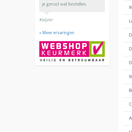
je gerust wat bestellen.
M
Keijzer
L
» Meer ervaringen
D
D
D
M
B
C
A