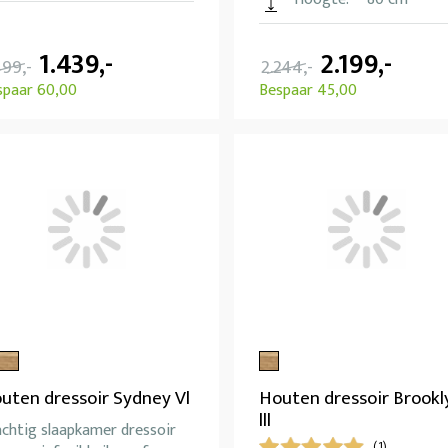
1.439,-
2.199,-
499,-
2.244,-
spaar 60,00
Bespaar 45,00
uten dressoir Sydney Vl
Houten dressoir Brookl
lll
achtig slaapkamer dressoir
(1)