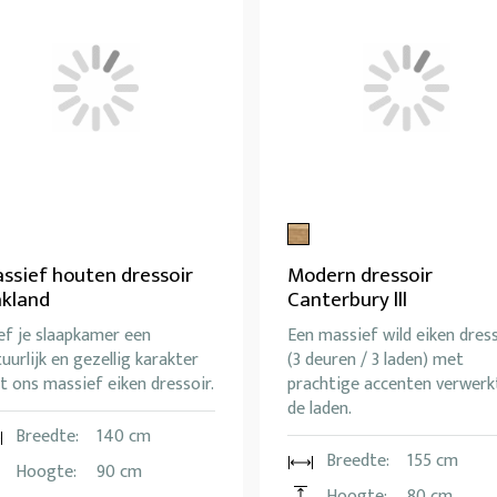
ssief houten dressoir
Modern dressoir
kland
Canterbury lll
ef je slaapkamer een
Een massief wild eiken dres
uurlijk en gezellig karakter
(3 deuren / 3 laden) met
 ons massief eiken dressoir.
prachtige accenten verwerkt
de laden.
Breedte:
140 cm
Breedte:
155 cm
Hoogte:
90 cm
Hoogte:
80 cm