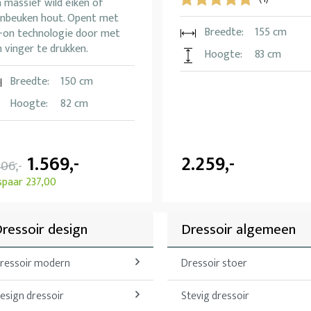
 massief wild eiken of
rnbeuken hout. Opent met
Breedte:
155 cm
p-on technologie door met
 vinger te drukken.
Hoogte:
83 cm
Breedte:
150 cm
Hoogte:
82 cm
1.569,-
2.259,-
806,-
spaar 237,00
ressoir design
Dressoir algemeen
ressoir modern
Dressoir stoer
esign dressoir
Stevig dressoir