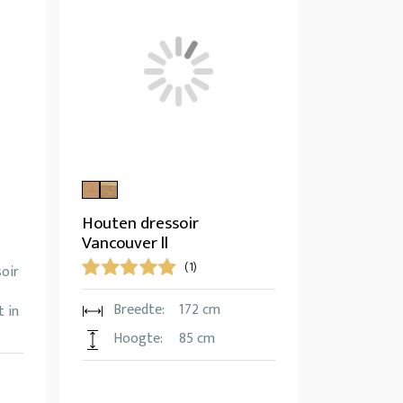
Houten dressoir
Vancouver ll
(1)
soir
Breedte:
172 cm
 in
Hoogte:
85 cm