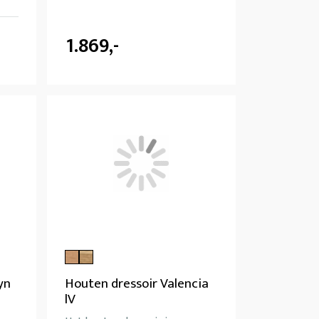
1.869,-
yn
Houten dressoir Valencia
lV