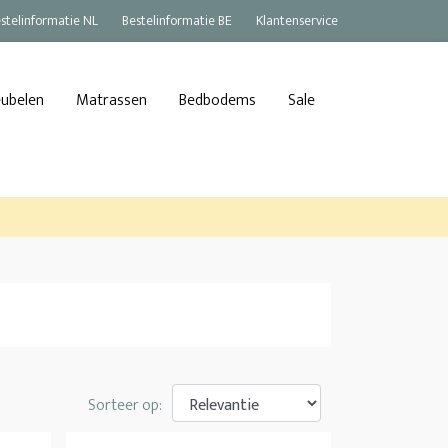
stelinformatie NL
Bestelinformatie BE
Klantenservice
eubelen
Matrassen
Bedbodems
Sale
Sorteer op: