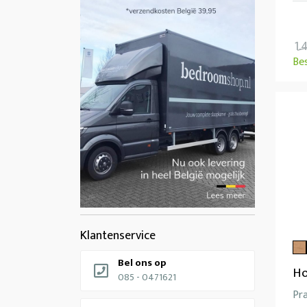
1.
Be
Klantenservice
Bel ons op
Ho
085 - 0471621
Pr