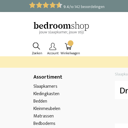
9.4
/
142 beoordelingen
10
Zoeken
Account
Winkelwagen
Slaapk
Assortiment
Slaapkamers
Dr
Kledingkasten
Bedden
Kleinmeubelen
Matrassen
Bedbodems