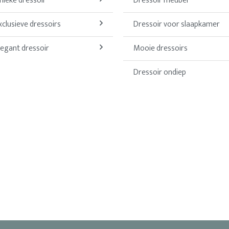
nieke dressoir
Dressoir meubel
xclusieve dressoirs
Dressoir voor slaapkamer
legant dressoir
Mooie dressoirs
Dressoir ondiep