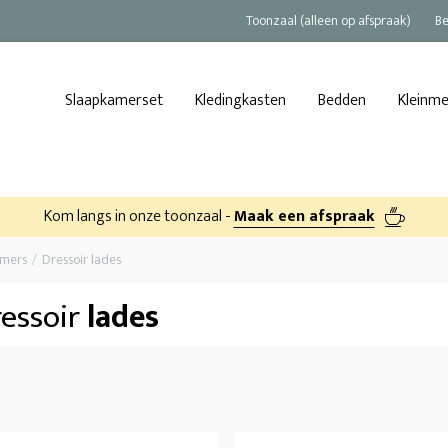
Toonzaal (alleen op afspraak)
Be
Slaapkamerset
Kledingkasten
Bedden
Kleinm
Kom langs in onze toonzaal -
Maak een afspraak
amers
Dressoir lades
essoir
lades