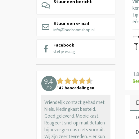
van
Stuur een bericht
ke
ti
één
Stuur een e-mail
info@bedroomshop.nl
Facebook
stel je vraag
1.
9.4
Be
/
10
142
beoordelingen.
D
Vriendelijk contact gehad met
Niels. Kledingkast besteld.
Goed geleverd. Mooie kast.
D
Reageert snel op mail. Betalen
bij bezorgen dus niets vooruit.
D
Wij zijn zeer tevreden. Hier kun