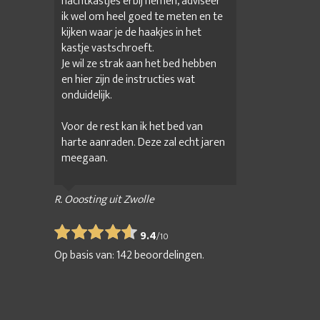
nachtkastjes erbij nemen, adviseer
ik wel om heel goed te meten en te
kijken waar je de haakjes in het
kastje vastschroeft.
Je wil ze strak aan het bed hebben
en hier zijn de instructies wat
onduidelijk.
Voor de rest kan ik het bed van
harte aanraden. Deze zal echt jaren
meegaan.
R. Ooosting uit Zwolle
9.4
/
10
Op basis van:
142
beoordelingen.