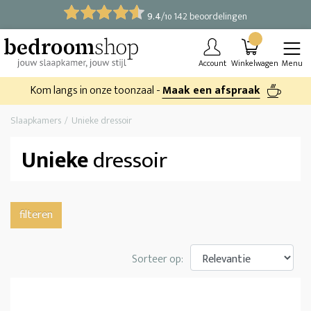
9.4
/
142 beoordelingen
10
Account
Winkelwagen
Menu
Kom langs in onze toonzaal -
Maak een afspraak
Slaapkamers
Unieke dressoir
Unieke
dressoir
filteren
Sorteer op: