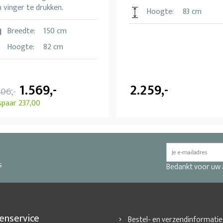
 vinger te drukken.
Hoogte:
83 cm
Breedte:
150 cm
Hoogte:
82 cm
1.569,-
2.259,-
806,-
spaar 237,00
s
Bedankt voor uw
enservice
Bestel- en verzendinformatie