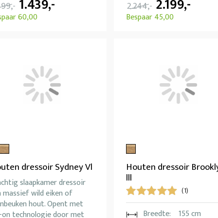
1.439,-
2.199,-
499,-
2.244,-
spaar 60,00
Bespaar 45,00
uten dressoir Sydney Vl
Houten dressoir Brookl
lll
achtig slaapkamer dressoir
(1)
 massief wild eiken of
rnbeuken hout. Opent met
Breedte:
155 cm
p-on technologie door met