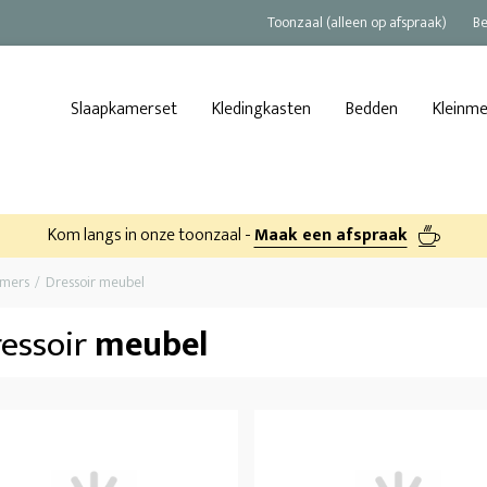
Toonzaal (alleen op afspraak)
Be
Slaapkamerset
Kledingkasten
Bedden
Kleinm
Kom langs in onze toonzaal -
Maak een afspraak
amers
Dressoir meubel
essoir
meubel