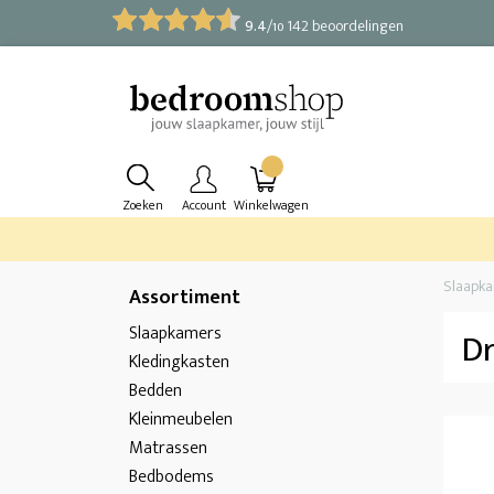
9.4
/
142 beoordelingen
10
Zoeken
Account
Winkelwagen
Slaapk
Assortiment
Slaapkamers
Dr
Kledingkasten
Bedden
Kleinmeubelen
Matrassen
Bedbodems