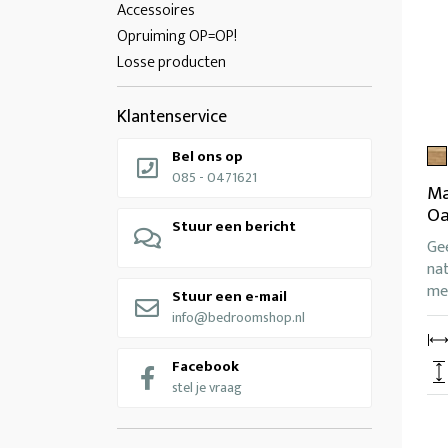
Accessoires
Opruiming OP=OP!
Losse producten
Klantenservice
Bel ons op
085 - 0471621
Ma
Oa
Stuur een bericht
Ge
nat
met
Stuur een e-mail
info@bedroomshop.nl
Facebook
stel je vraag