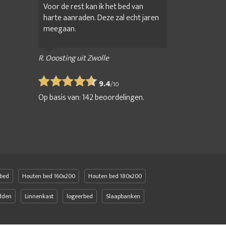
Voor de rest kan ik het bed van
harte aanraden. Deze zal echt jaren
meegaan.
R. Ooosting uit Zwolle
9.4
/
10
Op basis van:
142
beoordelingen.
bed
Houten bed 160x200
Houten bed 180x200
edden
Linnenkast
logeerbed
Slaapbanken