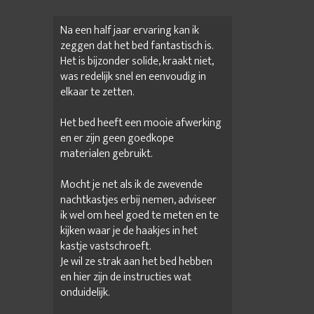
Na een half jaar ervaring kan ik
zeggen dat het bed fantastisch is.
Het is bijzonder solide, kraakt niet,
was redelijk snel en eenvoudig in
elkaar te zetten.
Het bed heeft een mooie afwerking
en er zijn geen goedkope
materialen gebruikt.
Mocht je net als ik de zwevende
nachtkastjes erbij nemen, adviseer
ik wel om heel goed te meten en te
kijken waar je de haakjes in het
kastje vastschroeft.
Je wil ze strak aan het bed hebben
en hier zijn de instructies wat
onduidelijk.