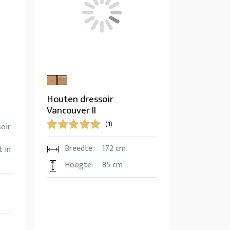
Houten dressoir
Vancouver ll
(1)
soir
Breedte:
172 cm
 in
Hoogte:
85 cm