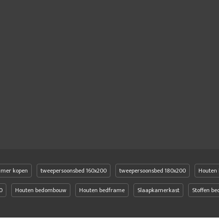
amer kopen
tweepersoonsbed 160x200
tweepersoonsbed 180x200
Houten 
0
Houten bedombouw
Houten bedframe
Slaapkamerkast
Stoffen b