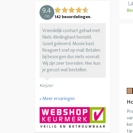
1.
9.4
Be
/
10
142
beoordelingen.
Vriendelijk contact gehad met
Niels. Kledingkast besteld.
Goed geleverd. Mooie kast.
Reageert snel op mail. Betalen
bij bezorgen dus niets vooruit.
Wij zijn zeer tevreden. Hier kun
je gerust wat bestellen.
Keijzer
» Meer ervaringen
Ho
Pr
van
ke
ti