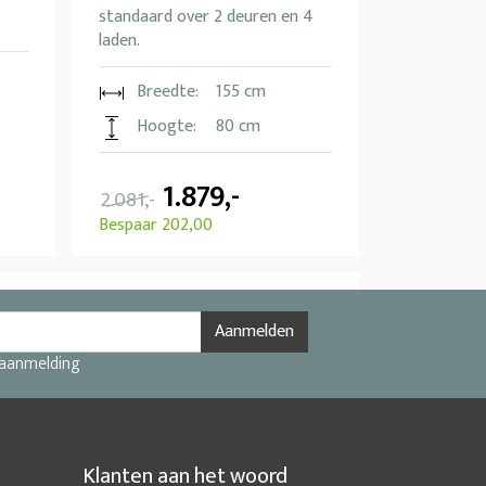
standaard over 2 deuren en 4
laden.
Breedte:
155 cm
Hoogte:
80 cm
1.879,-
2.081,-
Bespaar 202,00
Aanmelden
 aanmelding
Klanten aan het woord