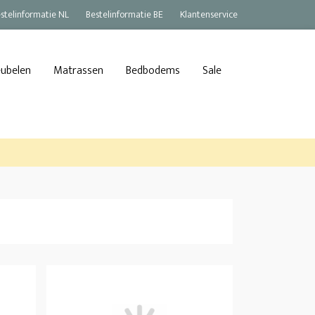
stelinformatie NL
Bestelinformatie BE
Klantenservice
eubelen
Matrassen
Bedbodems
Sale