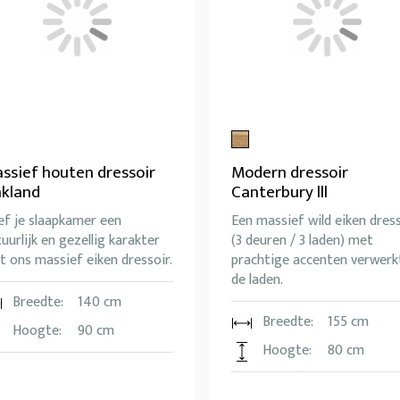
ssief houten dressoir
Modern dressoir
kland
Canterbury lll
ef je slaapkamer een
Een massief wild eiken dres
uurlijk en gezellig karakter
(3 deuren / 3 laden) met
 ons massief eiken dressoir.
prachtige accenten verwerkt
de laden.
Breedte:
140 cm
Breedte:
155 cm
Hoogte:
90 cm
Hoogte:
80 cm