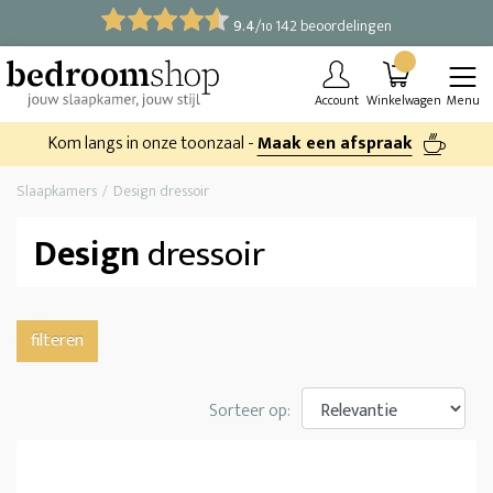
9.4
/
142 beoordelingen
10
Account
Winkelwagen
Menu
Kom langs in onze toonzaal -
Maak een afspraak
Slaapkamers
Design dressoir
Design
dressoir
filteren
Sorteer op: