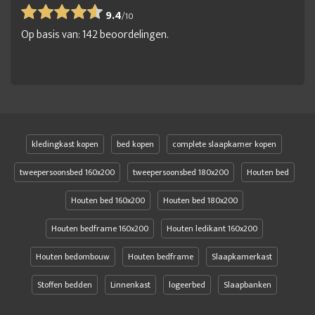
9.4
/
10
Op basis van:
142
beoordelingen.
kledingkast kopen
bed kopen
complete slaapkamer kopen
tweepersoonsbed 160x200
tweepersoonsbed 180x200
Houten bed
Houten bed 160x200
Houten bed 180x200
Houten bedframe 160x200
Houten ledikant 160x200
Houten bedombouw
Houten bedframe
Slaapkamerkast
Stoffen bedden
Linnenkast
logeerbed
Slaapbanken