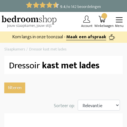
9.4
/
142 beoordelingen
10
Account
Winkelwagen
Menu
Kom langs in onze toonzaal -
Maak een afspraak
Slaapkamers
Dressoir kast met lades
Dressoir
kast met lades
filteren
Sorteer op: