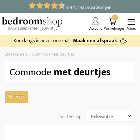
9.4
/
142 beoordelingen
10
Account
Winkelwagen
Menu
Kom langs in onze toonzaal -
Maak een afspraak
Slaapkamers
Commode met deurtjes
Commode
met deurtjes
filteren
Sorteer op: