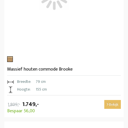
Massief houten commode Brooke
Breedte:
79 cm
Hoogte:
155 cm
1.749,-
1.805,-
Bekijk
Bespaar 56,00