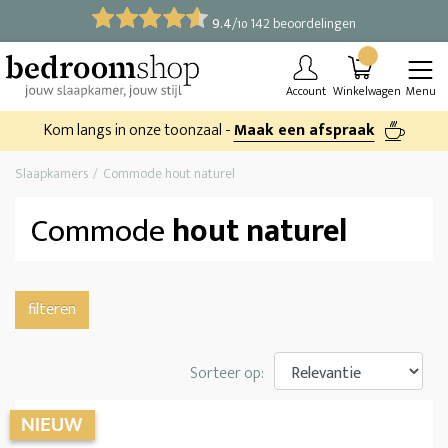
9.4
/
142 beoordelingen
10
Account
Winkelwagen
Menu
Kom langs in onze toonzaal -
Maak een afspraak
Slaapkamers
Commode hout naturel
Commode
hout naturel
filteren
Sorteer op: