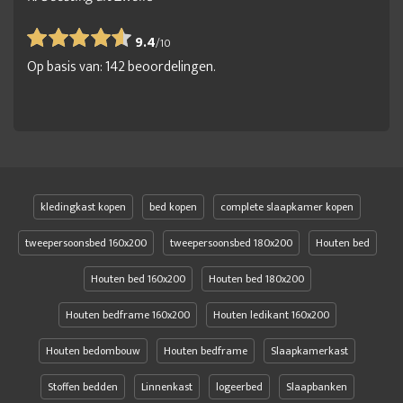
9.4
/
10
Op basis van:
142
beoordelingen.
kledingkast kopen
bed kopen
complete slaapkamer kopen
tweepersoonsbed 160x200
tweepersoonsbed 180x200
Houten bed
Houten bed 160x200
Houten bed 180x200
Houten bedframe 160x200
Houten ledikant 160x200
Houten bedombouw
Houten bedframe
Slaapkamerkast
Stoffen bedden
Linnenkast
logeerbed
Slaapbanken