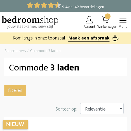
9.4
/
142 beoordelingen
10
Account
Winkelwagen
Menu
Kom langs in onze toonzaal -
Maak een afspraak
Slaapkamers
Commode 3 laden
Commode
3 laden
filteren
Sorteer op: