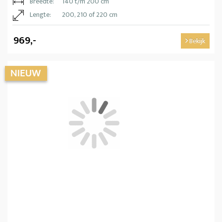
Breedte:
140 t/m 200 cm
Lengte:
200, 210 of 220 cm
969,-
Bekijk