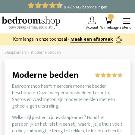
9.4
/
142 beoordelingen
10
Account
Winkelwagen
Menu
Kom langs in onze toonzaal -
Maak een afspraak
Slaapkamers
moderne bedden
Moderne bedden
Bedroomshop heeft meerdere moderne bedden
beschikbaar. Onze tweepersoonsbedden Toronto,
Santos en Washington zijn moderne bedden met een
geheel eigen uitstraling.
Welke stijl past er in jouw slaapkamer? Houd het
persoonlijk en het liefst in een stijl waarbij je je thuis voelt
en die je uitnodigt je terug te trekken, te lezen en heerlijk