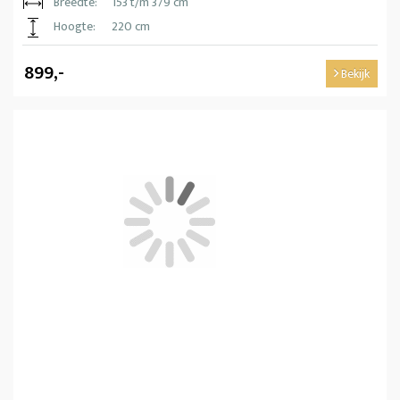
Breedte:
153 t/m 379 cm
Hoogte:
220 cm
899,-
Bekijk