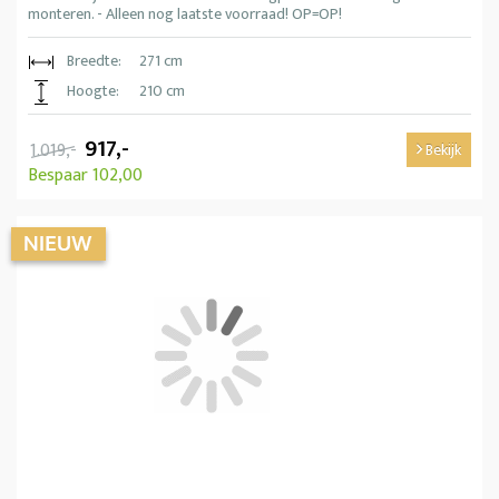
monteren. - Alleen nog laatste voorraad! OP=OP!
Breedte:
271 cm
Hoogte:
210 cm
917,-
1.019,-
Bekijk
Bespaar 102,00