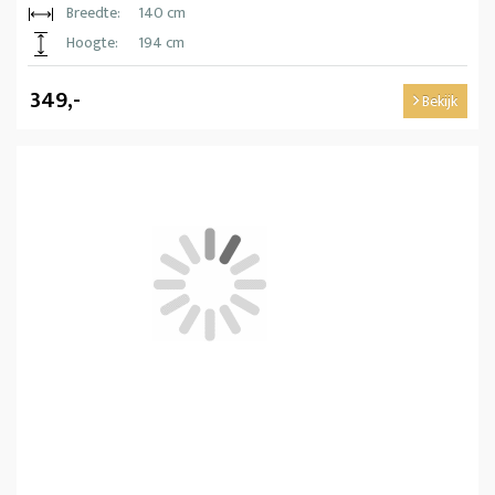
Breedte:
140 cm
Hoogte:
194 cm
349,-
Bekijk