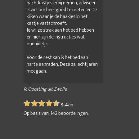
nachtkastjes erbij nemen, adviseer
ik wel om heel goed te meten en te
kijken waar je de haakjes in het
kastje vastschroeft.
Je wil ze strak aan het bed hebben
en hier zijn de instructies wat
onduidelijk.
Voor de rest kan ik het bed van
harte aanraden. Deze zal echt jaren
meegaan.
R. Ooosting uit Zwolle
9.4
/
10
Op basis van:
142
beoordelingen.