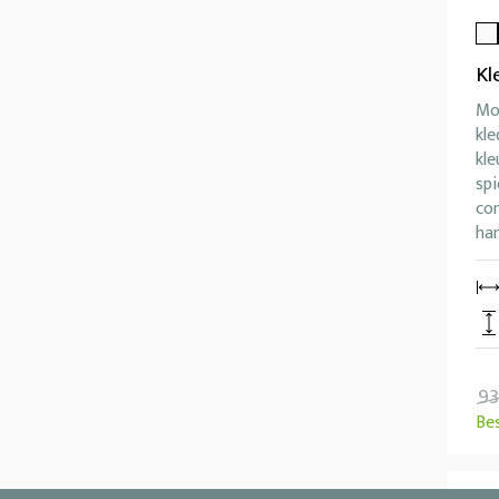
Kl
Mo
kle
kle
spi
com
ha
93
Be