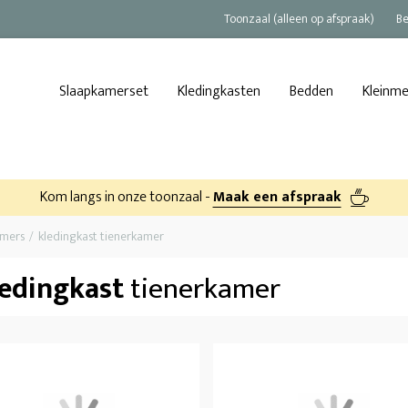
Toonzaal (alleen op afspraak)
Be
Slaapkamerset
Kledingkasten
Bedden
Kleinm
Kom langs in onze toonzaal -
Maak een afspraak
amers
kledingkast tienerkamer
ledingkast
tienerkamer