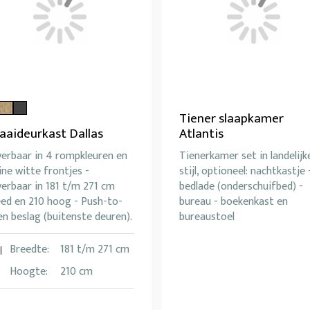
Tiener slaapkamer
aaideurkast Dallas
Atlantis
verbaar in 4 rompkleuren en
Tienerkamer set in landelijk
ine witte frontjes -
stijl, optioneel: nachtkastje 
erbaar in 181 t/m 271 cm
bedlade (onderschuifbed) -
eed en 210 hoog - Push-to-
bureau - boekenkast en
n beslag (buitenste deuren).
bureaustoel
Breedte:
181 t/m 271 cm
Hoogte:
210 cm