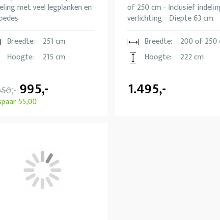
eling met veel legplanken en
of 250 cm - Inclusief indelin
oedes.
verlichting - Diepte 63 cm.
Breedte:
251 cm
Breedte:
200 of 250
Hoogte:
215 cm
Hoogte:
222 cm
995,-
1.495,-
050,-
spaar 55,00