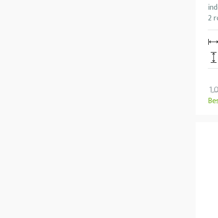
ind
2 r
1.
Be