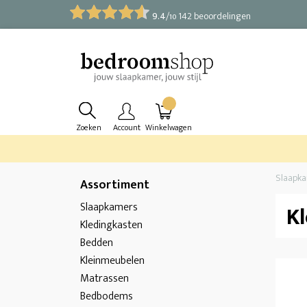
9.4
/
142 beoordelingen
10
Zoeken
Account
Winkelwagen
Slaapk
Assortiment
Slaapkamers
K
Kledingkasten
Bedden
Kleinmeubelen
Matrassen
Bedbodems