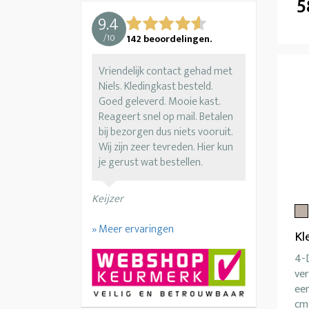
5
9.4
/
10
142
beoordelingen.
Vriendelijk contact gehad met
Niels. Kledingkast besteld.
Goed geleverd. Mooie kast.
Reageert snel op mail. Betalen
bij bezorgen dus niets vooruit.
Wij zijn zeer tevreden. Hier kun
je gerust wat bestellen.
Keijzer
» Meer ervaringen
Kl
4-D
ver
ee
cm 