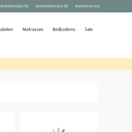
stelinformatie NL
Bestelinformatie BE
Klantenservice
eubelen
Matrassen
Bedbodems
Sale