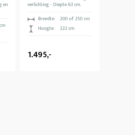
g en
verlichting - Diepte 63 cm.
Breedte:
200 of 250 cm
 cm
Hoogte:
222 cm
1.495,-