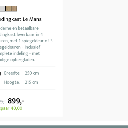
edingkast Le Mans
derne en betaalbare
dingkast leverbaar in 4
uren, met 1 spiegeldeur of 3
egeldeuren - inclusief
plete indeling - met
ndige opbergladen.
Breedte:
250 cm
Hoogte:
215 cm
899,-
9,-
spaar 40,00