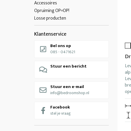
Accessoires
Opruiming OP=OP!
Losse producten
Klantenservice
Bel ons op
085 - 0471621
Dr
Le
Stuur een bericht
alp
Lev
br
Stuur een e-mail
ope
info@bedroomshop.nl
Facebook
stel je vraag