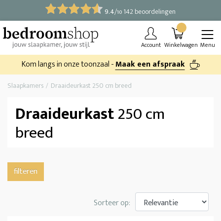
9.4
/
142 beoordelingen
10
Account
Winkelwagen
Menu
Kom langs in onze toonzaal -
Maak een afspraak
Slaapkamers
Draaideurkast 250 cm breed
Draaideurkast
250 cm
breed
filteren
Sorteer op: