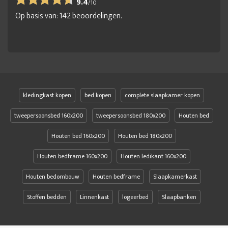
9.4
/
10
Op basis van:
142
beoordelingen.
kledingkast kopen
bed kopen
complete slaapkamer kopen
tweepersoonsbed 160x200
tweepersoonsbed 180x200
Houten bed
Houten bed 160x200
Houten bed 180x200
Houten bedframe 160x200
Houten ledikant 160x200
Houten bedombouw
Houten bedframe
Slaapkamerkast
Stoffen bedden
Linnenkast
logeerbed
Slaapbanken