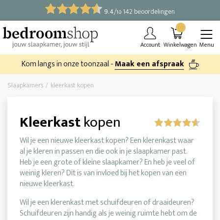
9.4
/
142 beoordelingen
10
Account
Winkelwagen
Menu
Kom langs in onze toonzaal -
Maak een afspraak
Slaapkamers
kleerkast kopen
Kleerkast
kopen
Wil je een nieuwe kleerkast kopen? Een klerenkast waar
al je kleren in passen en die ook in je slaapkamer past.
Heb je een grote of kleine slaapkamer? En heb je veel of
weinig kleren? Dit is van invloed bij het kopen van een
nieuwe kleerkast.
Wil je een klerenkast met schuifdeuren of draaideuren?
Schuifdeuren zijn handig als je weinig ruimte hebt om de