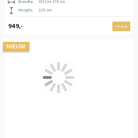
Breedte:
153 t/m 379 cm
Hoogte:
220 cm
949,-
Bekijk