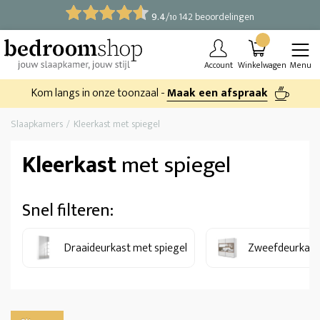
9.4
/
142 beoordelingen
10
Account
Winkelwagen
Menu
Kom langs in onze toonzaal -
Maak een afspraak
Slaapkamers
Kleerkast met spiegel
Kleerkast
met spiegel
Snel filteren:
Draaideurkast met spiegel
Zweefdeurkast 