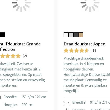
huifdeurkast Grande
Draaideurkast Aspen
flection
(8)
(2)
Prachtige draaideurkast
pkwaliteit Zwitserse
leverbaar in 4 kleuren en
dingkast met keuze uit 2
hoogglans deuren.
pe spiegeldeuren. Op maat
Hoogwaardige Duitse kwali
men te stellen en eenvoudig
meubelplaat. Eenvoudig te
 monteren.
monteren & extra planken
mogelijk.
Breedte:
153 t/m 379 cm
Breedte:
91 t/m 271 
Hoogte:
220 cm