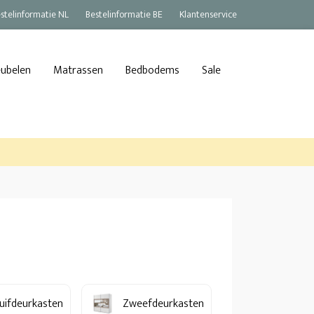
stelinformatie NL
Bestelinformatie BE
Klantenservice
eubelen
Matrassen
Bedbodems
Sale
uifdeurkasten
Zweefdeurkasten