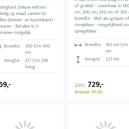
of grafiet - Leverbaar in 16
dingkast Deluxe edition -
cm, 200 cm, 240 cm of 300
lledig op maat samen te
breedte - Met alu-grepen o
llen (binnen- en buitenkant) -
rompkleur - mogelijkheid vo
leuren - Betalen in 3-
spiegeldeur.
mijnen mogelijk.
Breedte:
162 cm t/m 
Breedte:
200 t/m 400
cm
cm
Hoogte:
223 cm
Hoogte:
217 t/m 236
hoog
69,-
729,-
819,-
Bespaar 90,00