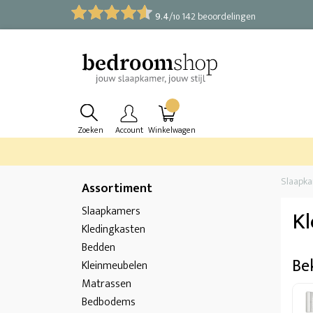
9.4
/
142 beoordelingen
10
Zoeken
Account
Winkelwagen
Slaapk
Assortiment
Slaapkamers
Kl
Kledingkasten
Bedden
Be
Kleinmeubelen
Matrassen
Bedbodems