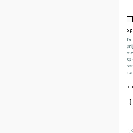
Sp
De 
pri
me
spi
sa
ro
1.