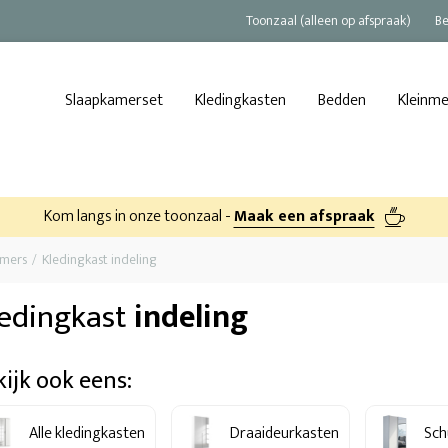
Toonzaal (alleen op afspraak)
Be
Slaapkamerset
Kledingkasten
Bedden
Kleinm
Kom langs in onze toonzaal -
Maak een afspraak
amers
Kledingkast indeling
edingkast
indeling
kijk ook eens:
Alle kledingkasten
Draaideurkasten
Sch