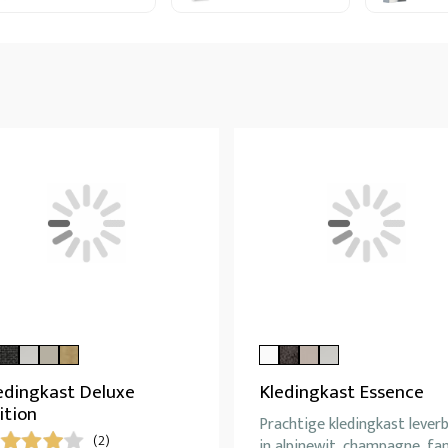
edingkast Deluxe
Kledingkast Essence
ition
Prachtige kledingkast lever
(2)
in alpinewit, champagne, fa