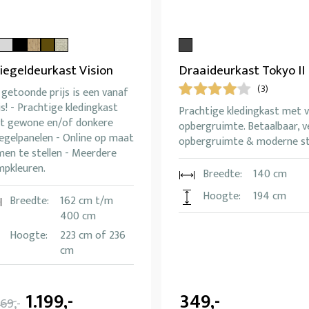
iegeldeurkast Vision
Draaideurkast Tokyo II
(3)
getoonde prijs is een vanaf
js! - Prachtige kledingkast
Prachtige kledingkast met v
t gewone en/of donkere
opbergruimte. Betaalbaar, v
egelpanelen - Online op maat
opbergruimte & moderne sti
men te stellen - Meerdere
mpkleuren.
Breedte:
140 cm
Hoogte:
194 cm
Breedte:
162 cm t/m
400 cm
Hoogte:
223 cm of 236
cm
1.199,-
349,-
369,-