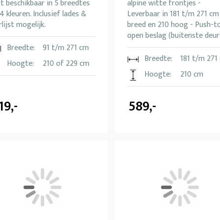
t beschikbaar in 5 breedtes
alpine witte frontjes -
4 kleuren. Inclusief lades &
Leverbaar in 181 t/m 271 cm
rlijst mogelijk.
breed en 210 hoog - Push-t
open beslag (buitenste deur
Breedte:
91 t/m 271 cm
Breedte:
181 t/m 271
Hoogte:
210 of 229 cm
Hoogte:
210 cm
19,-
589,-