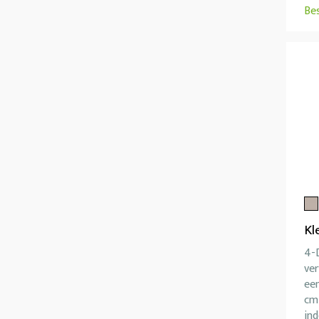
Be
Kl
4-D
ver
ee
cm 
ind