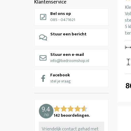
Klantenservice
Kle
Bel ons op
Vo
085 - 0471621
ste
5 k
ter
Stuur een bericht
Stuur een e-mail
info@bedroomshop.nl
Facebook
stel je vraag
8
9.4
/
10
142
beoordelingen.
Vriendelijk contact gehad met