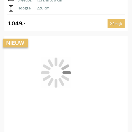
Breedte:
153 t/m 379 cm
Hoogte:
220 cm
1.049,-
Bekijk