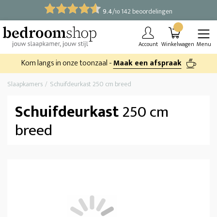
9.4
/
142 beoordelingen
10
Account
Winkelwagen
Menu
Kom langs in onze toonzaal -
Maak een afspraak
Slaapkamers
Schuifdeurkast 250 cm breed
Schuifdeurkast
250 cm
breed