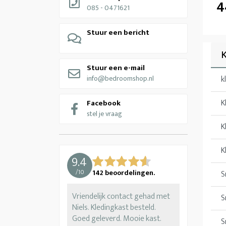
4
085 - 0471621
Stuur een bericht
K
Stuur een e-mail
info@bedroomshop.nl
k
K
Facebook
stel je vraag
K
K
9.4
/
10
142
beoordelingen.
S
Vriendelijk contact gehad met
S
Niels. Kledingkast besteld.
Goed geleverd. Mooie kast.
S