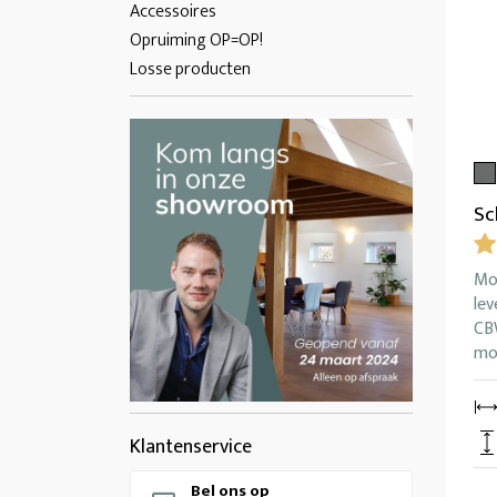
Accessoires
Opruiming OP=OP!
Losse producten
Sc
Mo
lev
CB
mog
Klantenservice
Bel ons op