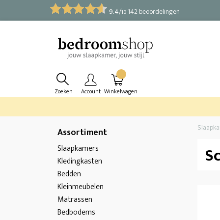
9.4
/
142 beoordelingen
10
Zoeken
Account
Winkelwagen
Slaapk
Assortiment
Slaapkamers
S
Kledingkasten
Bedden
Kleinmeubelen
Matrassen
Bedbodems