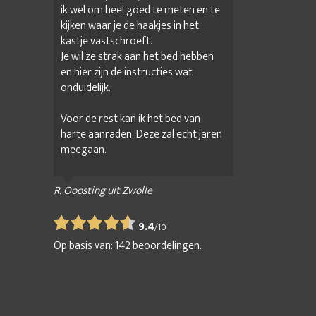
ik wel om heel goed te meten en te
kijken waar je de haakjes in het
kastje vastschroeft.
Je wil ze strak aan het bed hebben
en hier zijn de instructies wat
onduidelijk.
Voor de rest kan ik het bed van
harte aanraden. Deze zal echt jaren
meegaan.
R. Ooosting uit Zwolle
9.4
/
10
Op basis van:
142
beoordelingen.