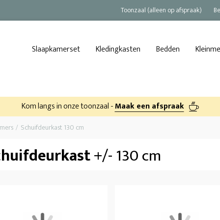
Toonzaal (alleen op afspraak)
Be
Slaapkamerset
Kledingkasten
Bedden
Kleinm
Kom langs in onze toonzaal -
Maak een afspraak
amers
Schuifdeurkast 130 cm
chuifdeurkast
+/- 130 cm