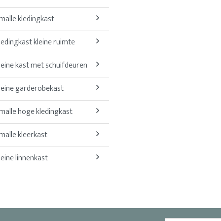
malle kledingkast
ledingkast kleine ruimte
leine kast met schuifdeuren
leine garderobekast
malle hoge kledingkast
malle kleerkast
leine linnenkast