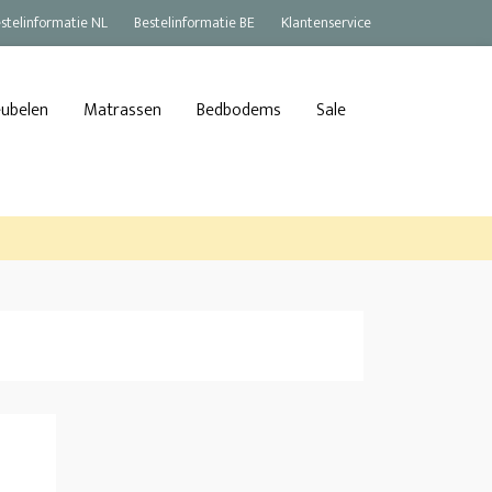
stelinformatie NL
Bestelinformatie BE
Klantenservice
eubelen
Matrassen
Bedbodems
Sale