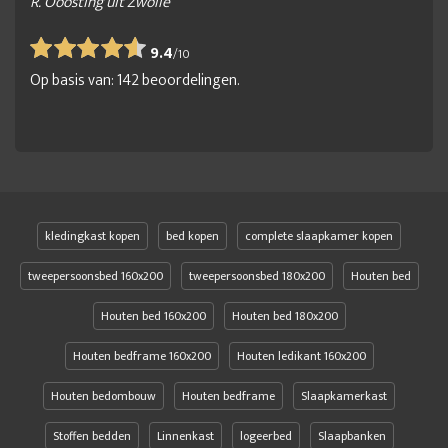
R. Ooosting uit Zwolle
9.4
/
10
Op basis van:
142
beoordelingen.
kledingkast kopen
bed kopen
complete slaapkamer kopen
tweepersoonsbed 160x200
tweepersoonsbed 180x200
Houten bed
Houten bed 160x200
Houten bed 180x200
Houten bedframe 160x200
Houten ledikant 160x200
Houten bedombouw
Houten bedframe
Slaapkamerkast
Stoffen bedden
Linnenkast
logeerbed
Slaapbanken