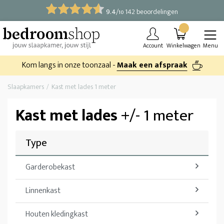
9.4
/
142 beoordelingen
10
Account
Winkelwagen
Menu
Kom langs in onze toonzaal -
Maak een afspraak
Slaapkamers
Kast met lades 1 meter
Kast met lades
+/- 1 meter
Type
Garderobekast
Linnenkast
Houten kledingkast