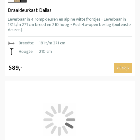
Draaideurkast Dallas
Leverbaar in 4 rompkleuren en alpine witte frontjes - Leverbaar in
181 t/m 271 cm breed en 210 hoog - Push-to-open beslag (buitenste
deuren).
Breedte:
181 t/m 271 cm
Hoogte:
210 cm
589,-
Bekijk