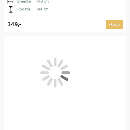
Breedte:
140 cm
Hoogte:
194 cm
349,-
Bekijk