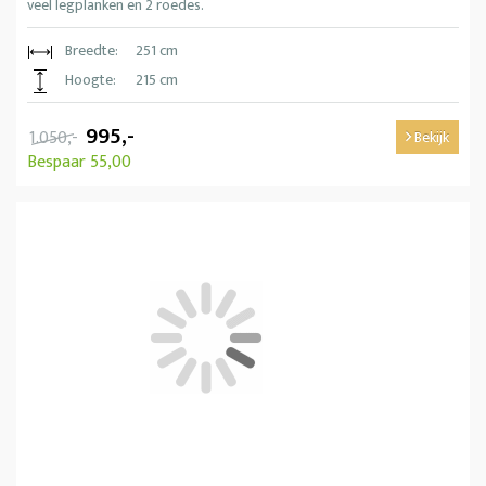
veel legplanken en 2 roedes.
Breedte:
251 cm
Hoogte:
215 cm
995,-
1.050,-
Bekijk
Bespaar 55,00