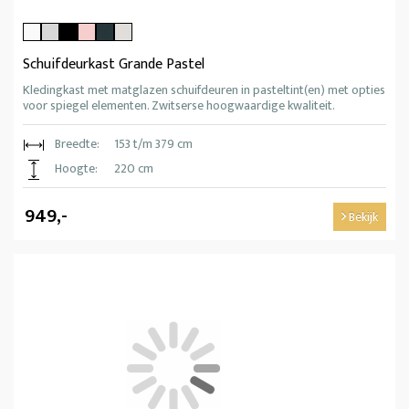
Schuifdeurkast Grande Pastel
Kledingkast met matglazen schuifdeuren in pasteltint(en) met opties
voor spiegel elementen. Zwitserse hoogwaardige kwaliteit.
Breedte:
153 t/m 379 cm
Hoogte:
220 cm
949,-
Bekijk