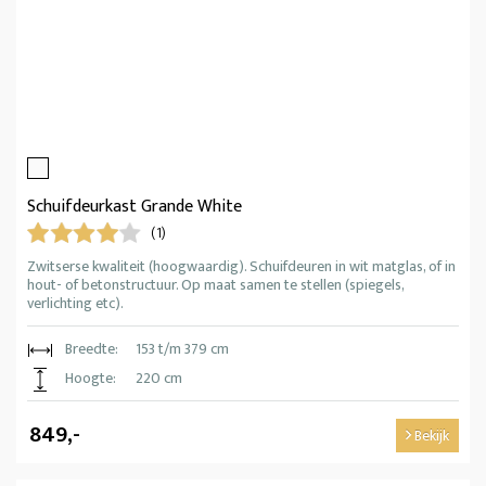
Schuifdeurkast Grande White
(1)
Zwitserse kwaliteit (hoogwaardig). Schuifdeuren in wit matglas, of in
hout- of betonstructuur. Op maat samen te stellen (spiegels,
verlichting etc).
Breedte:
153 t/m 379 cm
Hoogte:
220 cm
849,-
Bekijk