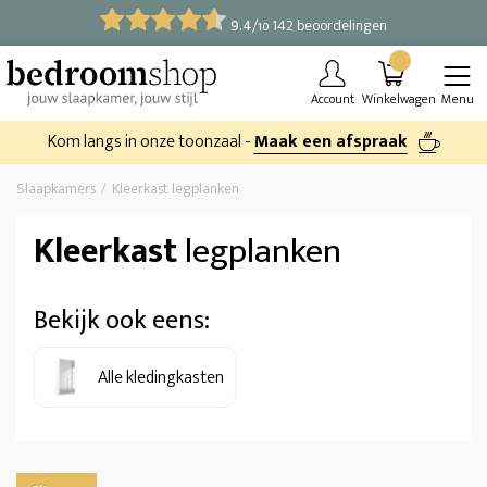
9.4
/
142 beoordelingen
10
Account
Winkelwagen
Menu
Kom langs in onze toonzaal -
Maak een afspraak
Slaapkamers
Kleerkast legplanken
Kleerkast
legplanken
Bekijk ook eens:
Alle kledingkasten