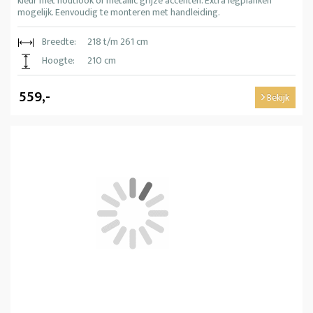
kleur met houtlook of metallic grijze accenten. Extra legplanken
mogelijk. Eenvoudig te monteren met handleiding.
Breedte:
218 t/m 261 cm
Hoogte:
210 cm
559,-
Bekijk