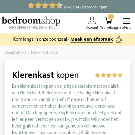
9.4
/
142 beoordelingen
10
Account
Winkelwagen
Menu
Kom langs in onze toonzaal -
Maak een afspraak
Slaapkamers
klerenkast kopen
Klerenkast
kopen
Een klerenkast kopen doe je bij dé slaapkamerspecialist
van Nederland, Bedroomshop! Is je huidige klerenkast
nodig aan vervanging toe? Of ga je uit huis en/of
samenwonen en heb je daarbij een nieuwe klerenkast
nodig? Dan begrijpen we bij Bedroomshop heel goed dat
je hier geen vermogen aan kwijt wilt zijn. Wij vinden het
belangrijk dat iedereen kan genieten van nieuwe,
kwalitatieve slaapkamer meubels. Of dit nou een