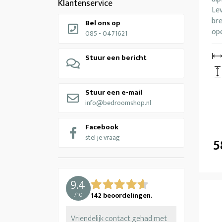
Klantenservice
Lev
br
Bel ons op
ope
085 - 0471621
Stuur een bericht
Stuur een e-mail
info@bedroomshop.nl
Facebook
stel je vraag
5
9.4
/
10
142
beoordelingen.
Vriendelijk contact gehad met