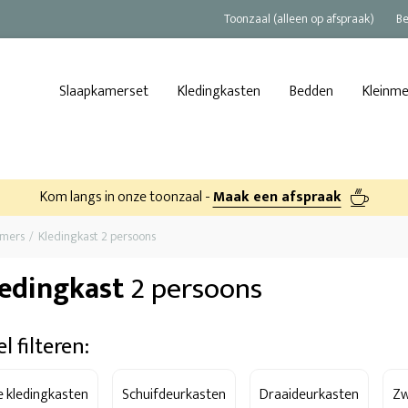
Toonzaal (alleen op afspraak)
Be
Slaapkamerset
Kledingkasten
Bedden
Kleinm
Kom langs in onze toonzaal -
Maak een afspraak
amers
Kledingkast 2 persoons
ledingkast
2 persoons
l filteren:
le kledingkasten
Schuifdeurkasten
Draaideurkasten
Zw