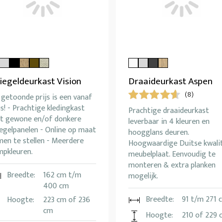
iegeldeurkast Vision
Draaideurkast Aspen
(8)
getoonde prijs is een vanaf
js! - Prachtige kledingkast
Prachtige draaideurkast
t gewone en/of donkere
leverbaar in 4 kleuren en
egelpanelen - Online op maat
hoogglans deuren.
men te stellen - Meerdere
Hoogwaardige Duitse kwali
mpkleuren.
meubelplaat. Eenvoudig te
monteren & extra planken
Breedte:
162 cm t/m
mogelijk.
400 cm
Breedte:
91 t/m 271 
Hoogte:
223 cm of 236
cm
Hoogte:
210 of 229 