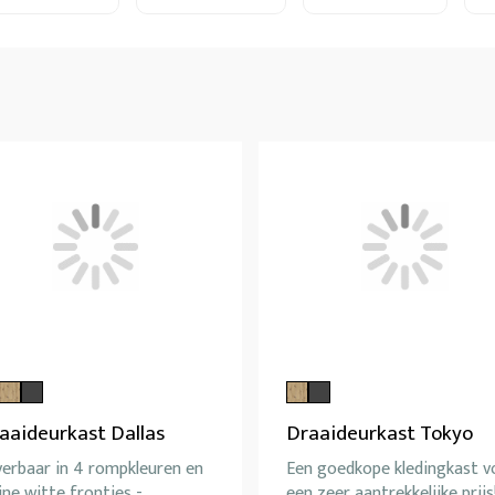
aaideurkast Dallas
Draaideurkast Tokyo
verbaar in 4 rompkleuren en
Een goedkope kledingkast v
ine witte frontjes -
een zeer aantrekkelijke prijs