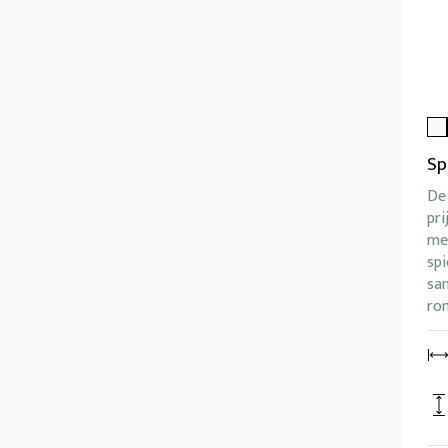
Sp
De 
pri
me
spi
sa
ro