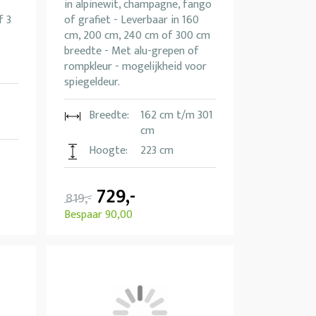
in alpinewit, champagne, fango
f 3
of grafiet - Leverbaar in 160
cm, 200 cm, 240 cm of 300 cm
breedte - Met alu-grepen of
rompkleur - mogelijkheid voor
spiegeldeur.
Breedte:
162 cm t/m 301
cm
Hoogte:
223 cm
729,-
819,-
Bespaar 90,00