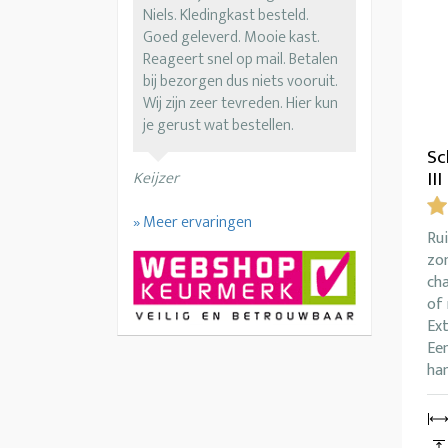
Niels. Kledingkast besteld.
Goed geleverd. Mooie kast.
Reageert snel op mail. Betalen
bij bezorgen dus niets vooruit.
Wij zijn zeer tevreden. Hier kun
je gerust wat bestellen.
Sc
III
Keijzer
» Meer ervaringen
Ru
zon
ch
of 
Ext
Ee
han