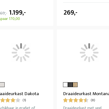
1.199,-
269,-
369,-
spaar 170,00
aaideurkast Dakota
Draaideurkast Montan
(1)
(8)
chikbaar in grafiet of
Draaideurkast met veel