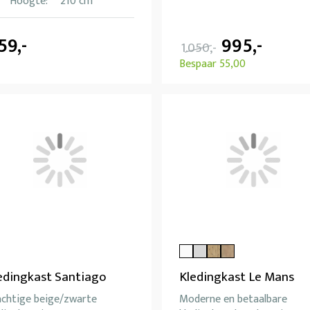
Hoogte:
210 cm
59,-
995,-
1.050,-
Bespaar 55,00
edingkast Santiago
Kledingkast Le Mans
achtige beige/zwarte
Moderne en betaalbare