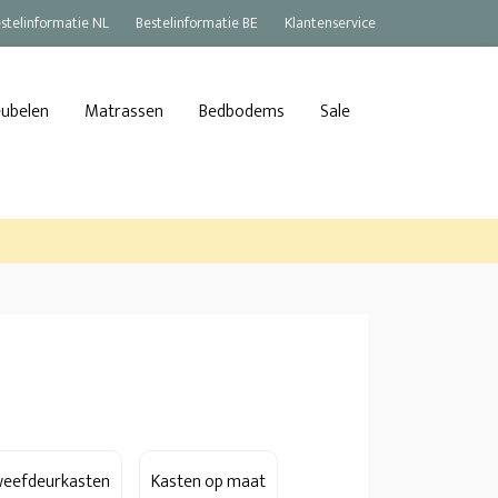
stelinformatie NL
Bestelinformatie BE
Klantenservice
eubelen
Matrassen
Bedbodems
Sale
eefdeurkasten
Kasten op maat