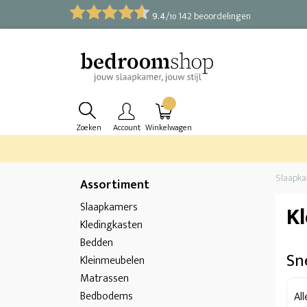
9.4
/
142 beoordelingen
10
Zoeken
Account
Winkelwagen
Slaapk
Assortiment
Slaapkamers
K
Kledingkasten
Bedden
Sne
Kleinmeubelen
Matrassen
Bedbodems
Al