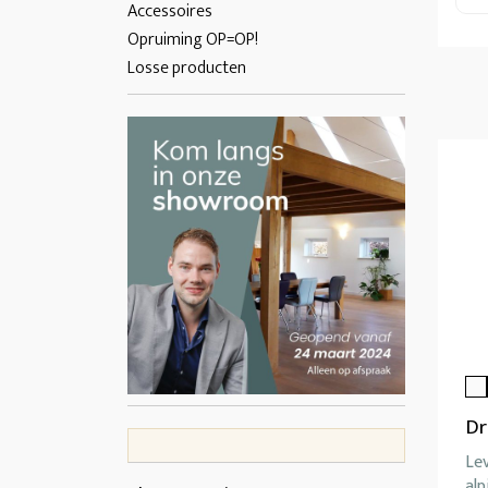
Accessoires
Opruiming OP=OP!
Losse producten
Dr
Le
alp