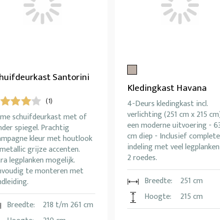
huifdeurkast Santorini
Kledingkast Havana
(1)
4-Deurs kledingkast incl.
verlichting (251 cm x 215 cm)
ime schuifdeurkast met of
een moderne uitvoering - 6
der spiegel. Prachtig
cm diep - Inclusief complete
ampagne kleur met houtlook
indeling met veel legplanken
metallic grijze accenten.
2 roedes.
ra legplanken mogelijk.
nvoudig te monteren met
Breedte:
251 cm
dleiding.
Hoogte:
215 cm
Breedte:
218 t/m 261 cm