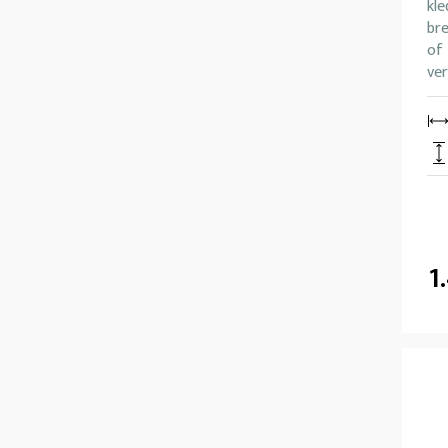
kle
br
of 
ver
1